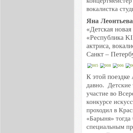
концертмейстер 
вокалистка сту
Яна Леонтьева
«Детская новая
«Республика KI
актриса, вокал
Санкт – Петербу
К этой поездке
давно.
Детские
участие во Всер
конкурсе искус
проходил в Крас
«Барыня» тогда 
специальным при