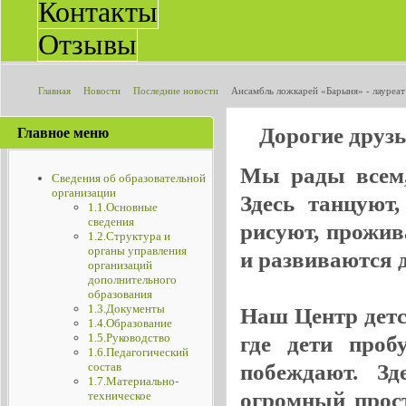
Контакты
Отзывы
Главная
Новости
Последние новости
Ансамбль ложкарей «Барыня» - лауреа
«БАЛтийское соЗВЕЗДие»
Дорогие друз
Главное меню
Мы рады всем, 
Сведения об образовательной
организации
Здесь танцуют
1.1.Основные
сведения
рисуют, прожив
1.2.Структура и
органы управления
и развиваются де
организаций
дополнительного
образования
1.3.Документы
Наш Центр детск
1.4.Образование
1.5.Руководство
где дети проб
1.6.Педагогический
побеждают. Зд
состав
1.7.Материально-
огромный прос
техническое