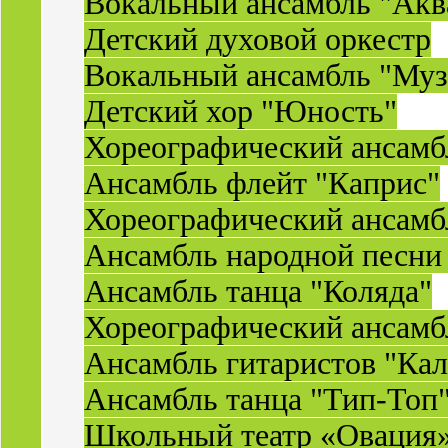
Вокальный ансамбль "Акв
Детский духовой оркестр
Вокальный ансамбль "Муз
Детский хор "Юность"
Хореографический ансамб
Ансамбль флейт "Каприс"
Хореографический ансамбл
Ансамбль народной песни
Ансамбль танца "Коляда"
Хореографический ансамб
Ансамбль гитаристов "Ка
Ансамбль танца "Тип-Топ
Школьный театр «Овация