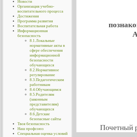
Новости
Организация учебно-
воспитательного процесса
Достижения
Программа развития
познако
Воспитательная работа
Информационная
А
безопасность
8.1.Локальные
нормативные акты в
сфере обеспечения
информационной
безопасности
обучающихся
8.2.Нормативное
регулирование
8.3.Педагогическим
работникам
8.4.Обучающимся
8.5.Родителям
(законным
представителям)
обучающихся
8.6.Детские
безопасные сайты
Твоя безопасность
Почетный 
Наш профсоюз
Специальная оценка условий