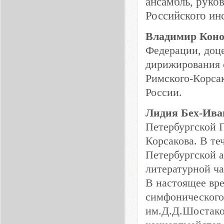
ансамбль, руко
Российского ин
Владимир
Кон
Федерации, доц
дирижирования 
Римского-Корса
России.
Лидия Бех-Ива
Петербургской Г
Корсакова. В те
Петербургской 
литературной ч
В настоящее вр
симфонического
им.Д.Д.Шостаков