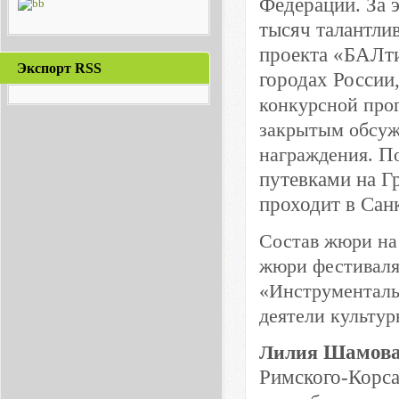
Федерации. За э
тысяч талантли
проекта «БАЛти
Экспорт RSS
городах России
конкурсной про
закрытым обсуж
награждения.
П
путевками на Г
проходит в Санк
Состав жюри на
жюри фестивал
«
Инструменталь
деятели культур
Лилия
Шамов
Римского-Корса