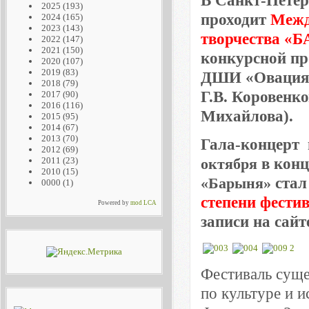
В Санкт-Петерб
2025
(193)
проходит
Межд
2024
(165)
2023
(143)
творчества «Б
2022
(147)
2021
(150)
конкурсной п
2020
(107)
2019
(83)
ДШИ «Овация
2018
(79)
Г.В. Коровенко
2017
(90)
2016
(116)
Михайлова).
2015
(95)
2014
(67)
2013
(70)
Гала-концерт 
2012
(69)
октября
в кон
2011
(23)
2010
(15)
«Барыня»
стал
0000
(1)
степени фести
Powered by
mod LCA
записи на сай
Фестиваль суще
по культуре и 