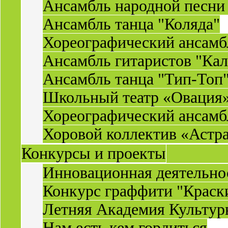
Ансамбль народной песни
Ансамбль танца "Коляда"
Хореографический ансамб
Ансамбль гитаристов "Ка
Ансамбль танца "Тип-Топ
Школьный театр «Овация
Хореографический ансамб
Хоровой коллектив «Астр
Конкурсы и проекты
Инновационная деятельн
Конкурс граффити "Краск
Летняя Академия Культу
Нам есть кем гордиться