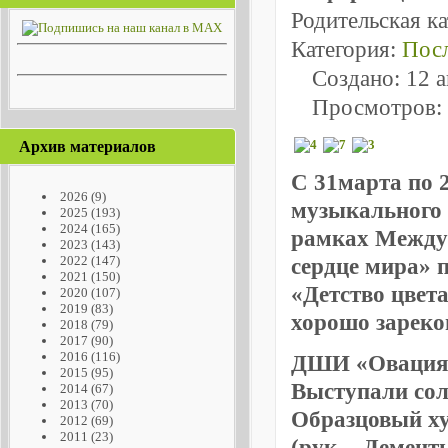
Родительская к
Категория:
Посл
Создано: 12 
Просмотров:
Архив материалов
С
31марта по 2
2026
(9)
музыкального 
2025
(193)
2024
(165)
рамках Междун
2023
(143)
2022
(147)
сердце мира» 
2021
(150)
«Детство цвета
2020
(107)
2019
(83)
хорошо зареко
2018
(79)
2017
(90)
2016
(116)
ДШИ «Овация»
2015
(95)
Выступали сол
2014
(67)
2013
(70)
Образцовый ху
2012
(69)
2011
(23)
(рук. - Демент