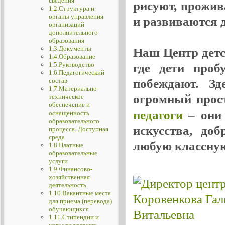
сведения
рисуют, прожив
1.2.Структура и
органы управления
и развиваются де
организаций
дополнительного
образования
1.3.Документы
Наш Центр детск
1.4.Образование
1.5.Руководство
где дети проб
1.6.Педагогический
побеждают. Зд
состав
1.7.Материально-
огромный прос
техническое
обеспечение и
педагоги
– они 
оснащенность
образовательного
искусства, до
процесса. Доступная
среда
любую классную
1.8.Платные
образовательные
услуги
1.9.Финансово-
хозяйственная
деятельность
1.10.Вакантные места
для приема (перевода)
обучающихся
1.11.Стипендии и