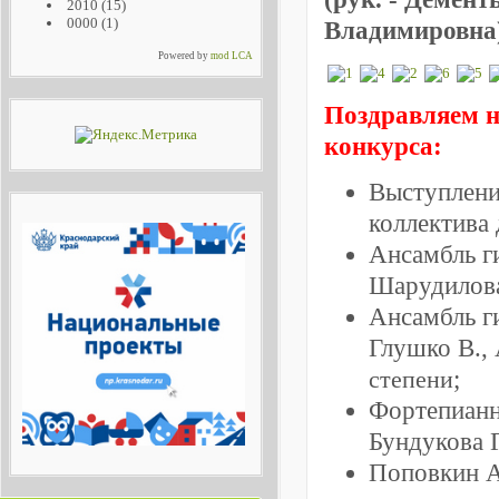
2010
(15)
0000
(1)
Владимировна)
Powered by
mod LCA
Поздравляем н
конкурса:
Выступлени
коллектива 
Ансамбль г
Шарудилова
Ансамбль г
Глушко В., 
степени
;
Фортепианн
Бундукова 
Поповкин А