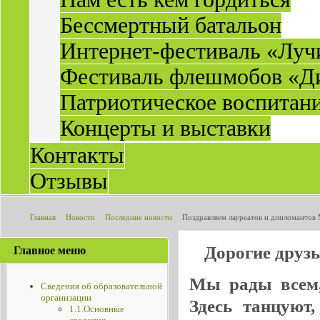
Бессмертный батальон
Интернет-фестиваль «Луч
Фестиваль флешмобов «Д
Патриотическое воспитан
Концерты и выставки
Контакты
Отзывы
Главная
Новости
Последние новости
Поздравляем лауреатов и дипломантов
цвета апельсин»!
Дорогие друз
Главное меню
Мы рады всем, 
Сведения об образовательной
организации
Здесь танцуют
1.1.Основные