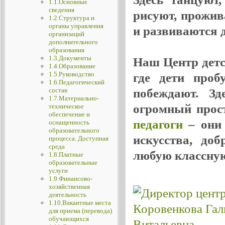
1.1.Основные
сведения
рисуют, прожив
1.2.Структура и
органы управления
и развиваются де
организаций
дополнительного
образования
1.3.Документы
Наш Центр детск
1.4.Образование
1.5.Руководство
где дети проб
1.6.Педагогический
побеждают. Зд
состав
1.7.Материально-
огромный прос
техническое
обеспечение и
педагоги
– они 
оснащенность
образовательного
искусства, до
процесса. Доступная
среда
любую классную
1.8.Платные
образовательные
услуги
1.9.Финансово-
хозяйственная
деятельность
1.10.Вакантные места
для приема (перевода)
обучающихся