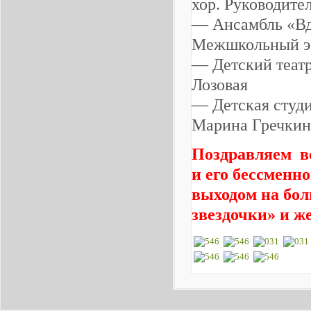
хор. Руководите
— Ансамбль «Вд
Межшкольный эс
— Детский теат
Лозовая
— Детская студи
Марина Гречки
Поздравляем в
и его бессменн
выходом на бол
звездочки»
и ж