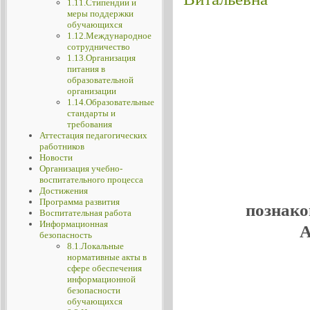
1.11.Стипендии и
меры поддержки
обучающихся
1.12.Международное
сотрудничество
1.13.Организация
питания в
образовательной
организации
1.14.Образовательные
стандарты и
требования
Аттестация педагогических
работников
Новости
Организация учебно-
воспитательного процесса
Достижения
Программа развития
познако
Воспитательная работа
Информационная
А
безопасность
8.1.Локальные
нормативные акты в
сфере обеспечения
информационной
безопасности
обучающихся