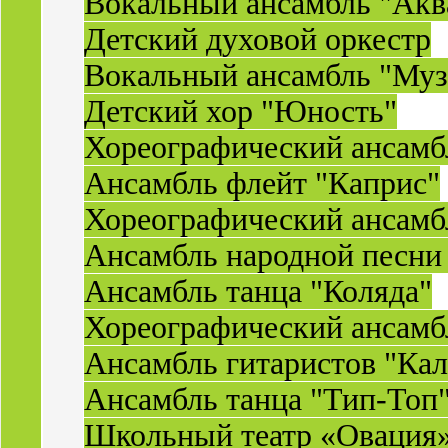
Вокальный ансамбль "Акв
Детский духовой оркестр
Вокальный ансамбль "Муз
Детский хор "Юность"
Хореографический ансамб
Ансамбль флейт "Каприс"
Хореографический ансамбл
Ансамбль народной песни
Ансамбль танца "Коляда"
Хореографический ансамб
Ансамбль гитаристов "Ка
Ансамбль танца "Тип-Топ
Школьный театр «Овация