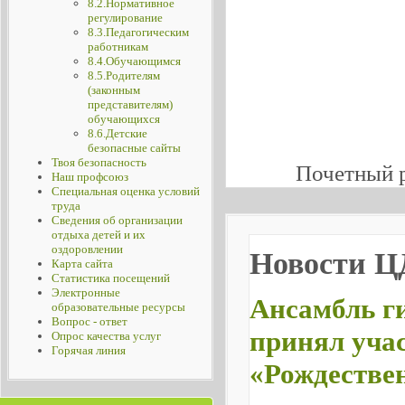
8.2.Нормативное
регулирование
8.3.Педагогическим
работникам
8.4.Обучающимся
8.5.Родителям
(законным
представителям)
обучающихся
8.6.Детские
безопасные сайты
Твоя безопасность
Почетный 
Наш профсоюз
Специальная оценка условий
труда
Сведения об организации
отдыха детей и их
оздоровлении
Новости 
Карта сайта
Статистика посещений
Электронные
Ансамбль г
образовательные ресурсы
Вопрос - ответ
принял учас
Опрос качества услуг
Горячая линия
«Рождествен