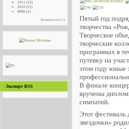
2011
(23)
2010
(15)
0000
(1)
Пятый год подря
Powered by
mod LCA
творчества «Рож
Творческое объе
творческие колл
программах в те
путевку на участ
этом году юные 
профессиональн
В финале концер
Экспорт RSS
вручены дипломы
симпатий.
Этот фестиваль 
звездочки» роди