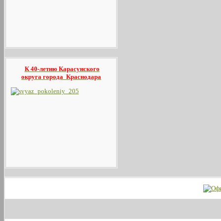
К 40-летию Карасунского
округа
города Краснодара