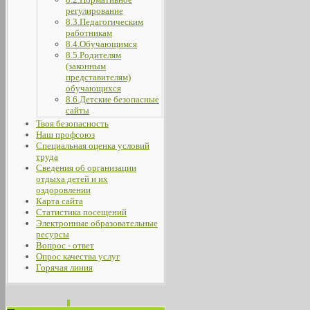
регулирование
8.3.Педагогическим
работникам
8.4.Обучающимся
8.5.Родителям
(законным
представителям)
обучающихся
8.6.Детские безопасные
сайты
Твоя безопасность
Наш профсоюз
Специальная оценка условий
труда
Сведения об организации
отдыха детей и их
оздоровлении
Карта сайта
Статистика посещений
Электронные образовательные
ресурсы
Вопрос - ответ
Опрос качества услуг
Горячая линия