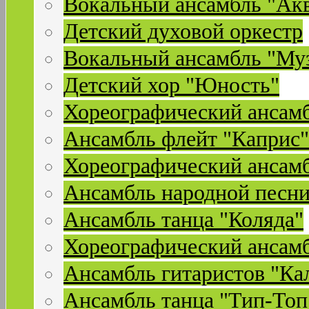
Вокальный ансамбль "Ак
Детский духовой оркестр
Вокальный ансамбль "Му
Детский хор "Юность"
Хореографический ансамб
Ансамбль флейт "Каприс"
Хореографический ансамб
Ансамбль народной песни
Ансамбль танца "Коляда"
Хореографический ансамб
Ансамбль гитаристов "Ка
Ансамбль танца "Тип-Топ