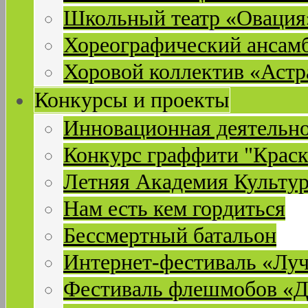
Школьный театр «Овация
Хореографический ансам
Хоровой коллектив «Астр
Конкурсы и проекты
Инновационная деятельн
Конкурс граффити "Краск
Летняя Академия Культу
Нам есть кем гордиться
Бессмертный батальон
Интернет-фестиваль «Лу
Фестиваль флешмобов «Д