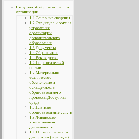
Сведения об образовательной
организации
1.1.Основные сведения
1.2.Структура и органы
управления
организаций
дополнительного
образования
1.3.Документы
1.4.Образование
1.5.Руководство
1.6.Педагогический
состав
1.7.Материально-
техническое
обеспечение и
оснащенность
образовательного
процесса. Доступная
среда
1.8.Платные
образовательные услуги
1.9.Финансово-
хозяйственная
деятельность
1.10.Вакантные места
для приема (перевода)