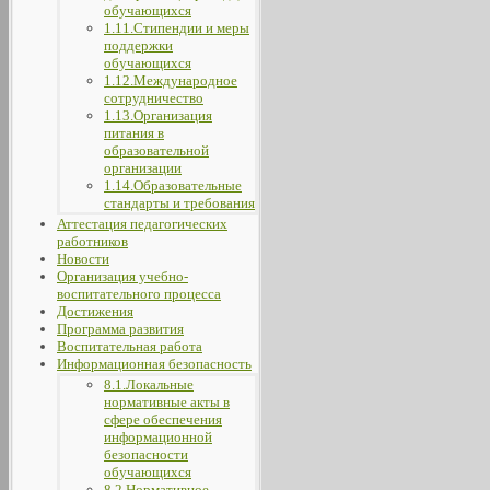
обучающихся
1.11.Стипендии и меры
поддержки
обучающихся
1.12.Международное
сотрудничество
1.13.Организация
питания в
образовательной
организации
1.14.Образовательные
стандарты и требования
Аттестация педагогических
работников
Новости
Организация учебно-
воспитательного процесса
Достижения
Программа развития
Воспитательная работа
Информационная безопасность
8.1.Локальные
нормативные акты в
сфере обеспечения
информационной
безопасности
обучающихся
8.2.Нормативное