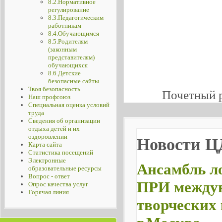
8.2.Нормативное
регулирование
8.3.Педагогическим
работникам
8.4.Обучающимся
8.5.Родителям
(законным
представителям)
обучающихся
8.6.Детские
безопасные сайты
Твоя безопасность
Почетный 
Наш профсоюз
Специальная оценка условий
труда
Сведения об организации
отдыха детей и их
оздоровлении
Новости 
Карта сайта
Статистика посещений
Электронные
Ансамбль л
образовательные ресурсы
Вопрос - ответ
ПРИ междун
Опрос качества услуг
Горячая линия
творческих