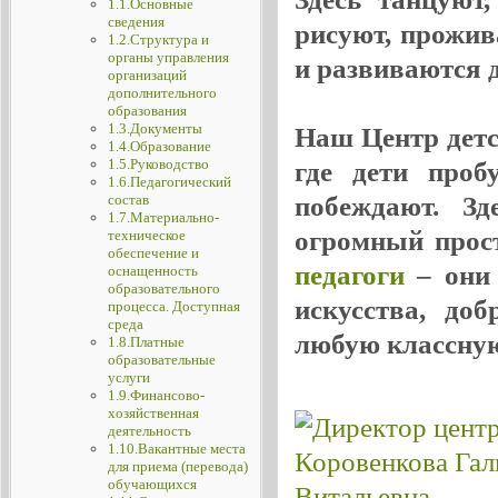
1.1.Основные
сведения
рисуют, прожив
1.2.Структура и
органы управления
и развиваются де
организаций
дополнительного
образования
1.3.Документы
Наш Центр детск
1.4.Образование
1.5.Руководство
где дети проб
1.6.Педагогический
побеждают. Зд
состав
1.7.Материально-
огромный прос
техническое
обеспечение и
педагоги
– они 
оснащенность
образовательного
искусства, до
процесса. Доступная
среда
любую классную
1.8.Платные
образовательные
услуги
1.9.Финансово-
хозяйственная
деятельность
1.10.Вакантные места
для приема (перевода)
обучающихся