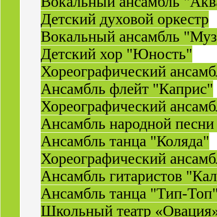
Вокальный ансамбль "Акв
Детский духовой оркестр
Вокальный ансамбль "Муз
Детский хор "Юность"
Хореографический ансамб
Ансамбль флейт "Каприс"
Хореографический ансамбл
Ансамбль народной песни
Ансамбль танца "Коляда"
Хореографический ансамб
Ансамбль гитаристов "Ка
Ансамбль танца "Тип-Топ
Школьный театр «Овация