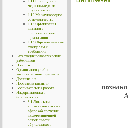
1.11.Стипендии и
меры поддержки
обучающихся
1.12.Международное
сотрудничество
1.13.Организация
питания в
образовательной
организации
1.14.Образовательные
стандарты и
требования
Аттестация педагогических
работников
Новости
Организация учебно-
воспитательного процесса
Достижения
Программа развития
познако
Воспитательная работа
Информационная
А
безопасность
8.1.Локальные
нормативные акты в
сфере обеспечения
информационной
безопасности
обучающихся