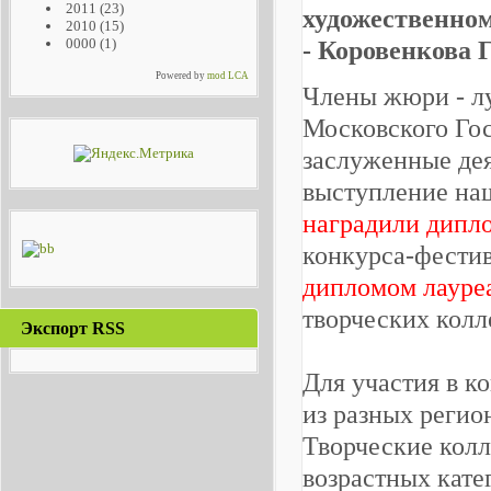
2011
(23)
художественном
2010
(15)
0000
(1)
- Коровенкова 
Powered by
mod LCA
Члены жюри - л
Московского Гос
заслуженные дея
выступление на
наградили дипл
конкурса-фести
дипломом лауреа
творческих кол
Экспорт RSS
Для участия в к
из разных регио
Творческие кол
возрастных кате