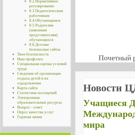
8.2.Нормативное
регулирование
8.3.Педагогическим
работникам
8.4.Обучающимся
8.5.Родителям
(законным
представителям)
обучающихся
8.6.Детские
безопасные сайты
Твоя безопасность
Почетный 
Наш профсоюз
Специальная оценка условий
труда
Сведения об организации
отдыха детей и их
оздоровлении
Новости 
Карта сайта
Статистика посещений
Электронные
Учащиеся Д
образовательные ресурсы
Вопрос - ответ
Международ
Опрос качества услуг
Горячая линия
мира