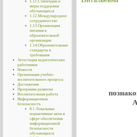
1.11.Стипендии и
меры поддержки
обучающихся
1.12.Международное
сотрудничество
1.13.Организация
питания в
образовательной
организации
1.14.Образовательные
стандарты и
требования
Аттестация педагогических
работников
Новости
Организация учебно-
воспитательного процесса
Достижения
Программа развития
познако
Воспитательная работа
Информационная
А
безопасность
8.1.Локальные
нормативные акты в
сфере обеспечения
информационной
безопасности
обучающихся