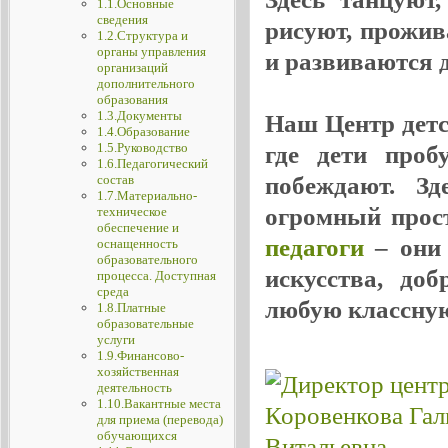
1.1.Основные
сведения
рисуют, прожив
1.2.Структура и
органы управления
и развиваются де
организаций
дополнительного
образования
1.3.Документы
Наш Центр детск
1.4.Образование
1.5.Руководство
где дети проб
1.6.Педагогический
побеждают. Зд
состав
1.7.Материально-
огромный прос
техническое
обеспечение и
педагоги
– они 
оснащенность
образовательного
искусства, до
процесса. Доступная
среда
любую классную
1.8.Платные
образовательные
услуги
1.9.Финансово-
хозяйственная
деятельность
1.10.Вакантные места
для приема (перевода)
обучающихся