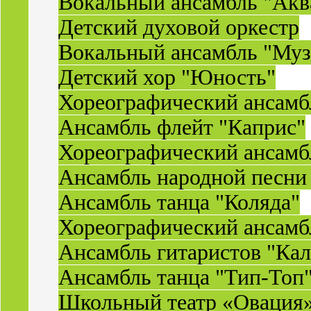
Вокальный ансамбль "Акв
Детский духовой оркестр
Вокальный ансамбль "Муз
Детский хор "Юность"
Хореографический ансамб
Ансамбль флейт "Каприс"
Хореографический ансамбл
Ансамбль народной песни
Ансамбль танца "Коляда"
Хореографический ансамб
Ансамбль гитаристов "Ка
Ансамбль танца "Тип-Топ
Школьный театр «Овация