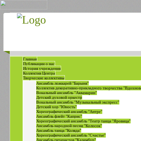
Главная
Публикации о нас
История учреждения
Коллектив Центра
Творческие коллективы
Ансамбль ложкарей "Барыня"
Коллектив декоративно-прикладного творчества "Вдохнов
Вокальный ансамбль "Аквамарин"
Детский духовой оркестр
Вокальный ансамбль "Музыкальный экспресс"
Детский хор "Юность"
Хореографический ансамбль "Антре"
Ансамбль флейт "Каприс"
Хореографический ансамбль "Театр танца "Яровица"
Ансамбль народной песни "Колосок"
Ансамбль танца "Коляда"
Хореографический ансамбль "Счастье"
Ансамбль гитаристов "Каламбур"