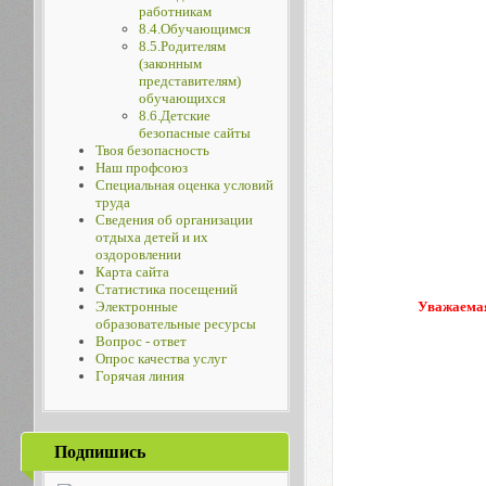
работникам
8.4.Обучающимся
8.5.Родителям
(законным
представителям)
обучающихся
8.6.Детские
безопасные сайты
Твоя безопасность
Наш профсоюз
Специальная оценка условий
труда
Сведения об организации
отдыха детей и их
оздоровлении
Карта сайта
Статистика посещений
Уважаемая
Электронные
образовательные ресурсы
Вопрос - ответ
Опрос качества услуг
Горячая линия
Подпишись