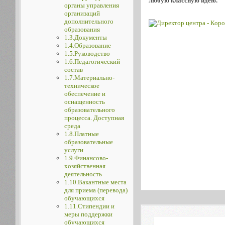
любую классную идею.
органы управления
организаций
дополнительного
образования
1.3.Документы
1.4.Образование
1.5.Руководство
1.6.Педагогический
состав
1.7.Материально-
техническое
обеспечение и
оснащенность
образовательного
процесса. Доступная
среда
1.8.Платные
образовательные
услуги
1.9.Финансово-
хозяйственная
деятельность
1.10.Вакантные места
для приема (перевода)
обучающихся
1.11.Стипендии и
меры поддержки
обучающихся