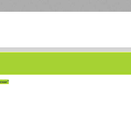
ение"