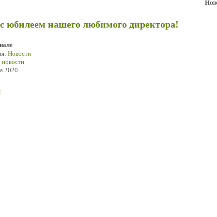
Нов
с юбилеем нашего любимого директора!
иале
ия:
Новости
 новости
та 2020