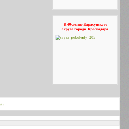
К 40-летию Карасунского
округа
города Краснодара