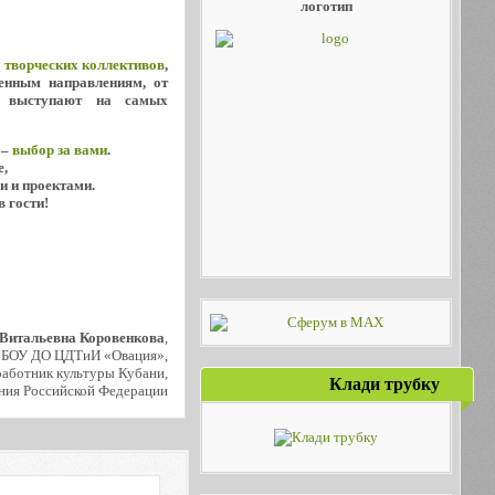
логотип
х
творческих коллективов
,
енным направлениям, от
о выступают на самых
 –
выбор за вами
.
е,
и и проектами.
в гости!
 Витальевна Коровенкова
,
МБОУ ДО ЦДТиИ «Овация»,
аботник культуры Кубани,
Клади трубку
ния Российской Федерации