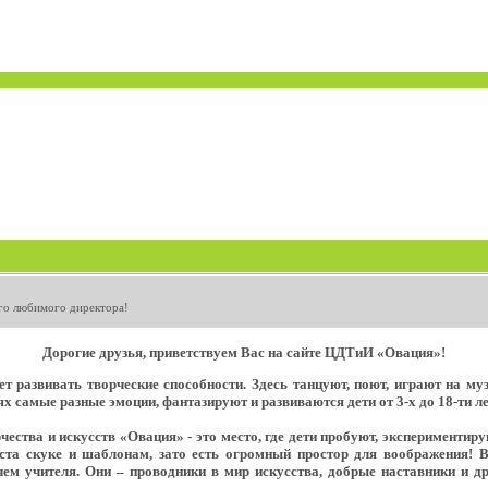
го любимого директора!
Дорогие друзья, приветствуем Вас на сайте ЦДТиИ «Овация»!
т развивать творческие способности. Здесь танцуют, поют, играют на м
х самые разные эмоции, фантазируют и развиваются дети от 3-х до 18-ти ле
ества и искусств «Овация» - это место, где дети пробуют, экспериментир
еста скуке и шаблонам, зато есть огромный простор для воображения! 
ем учителя. Они – проводники в мир искусства, добрые наставники и д