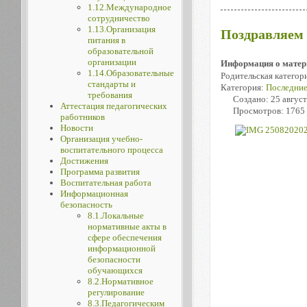
1.12.Международное
сотрудничество
1.13.Организация
Поздравляем 
питания в
образовательной
организации
Информация о матер
1.14.Образовательные
Родительская категор
стандарты и
Категория:
Последние
требования
Создано: 25 авгус
Аттестация педагогических
Просмотров: 1765
работников
Новости
Организация учебно-
воспитательного процесса
Достижения
Программа развития
Воспитательная работа
Информационная
безопасность
8.1.Локальные
нормативные акты в
сфере обеспечения
информационной
безопасности
обучающихся
8.2.Нормативное
регулирование
8.3.Педагогическим