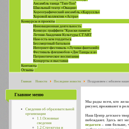
Ансамбль танца "Тип-Топ"
Школьный театр «Овация»
Хореографический ансамбль «Карусель»
Хоровой коллектив «Астра»
Конкурсы и проекты
Инновационная деятельность
Конкурс граффити "Краски памяти"
Летняя Академия Культуры СТ'ART
Нам есть кем гордиться
Бессмертный батальон
Интернет-фестиваль «Лучики фантазий»
Фестиваль флешмобов «ДисТанцы и я»
Патриотическое воспитание
Концерты и выставки
Контакты
Отзывы
Главная
Новости
Последние новости
Поздравляем с юбилеем наше
Главное меню
Мы рады всем, кто желае
рисуют, проживают в роля
Сведения об образовательной
организации
Наш Центр детского творч
1.1.Основные
побеждают. Здесь нет м
сведения
педагоги
– они больше, ч
1.2.Структура и