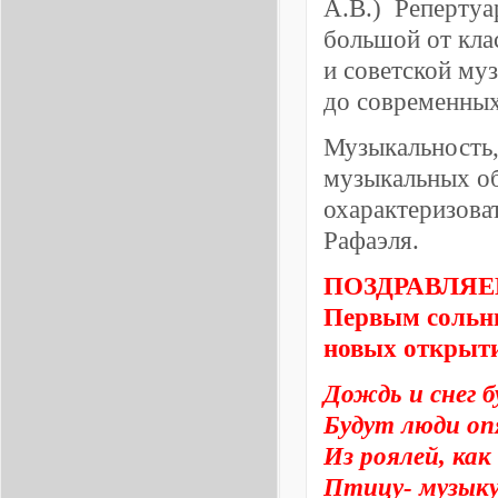
А.В.) Репертуа
большой от кла
и советской му
до современных
Музыкальность,
музыкальных об
охарактеризова
Рафаэля.
ПОЗДРАВЛЯЕМ Р
Первым сольны
новых открыти
Дождь и снег б
Будут люди оп
Из роялей, как
Птицу- музыку