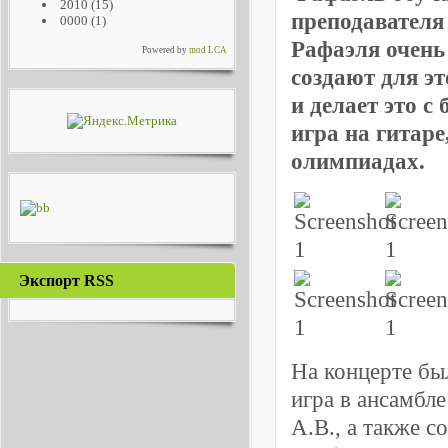
2010
(15)
преподавателя
0000
(1)
Рафаэля очень
Powered by
mod LCA
создают для эт
и делает это с
игра на гитар
олимпиадах.
Экспорт RSS
На концерте бы
игра в ансамбл
А.В., а также с