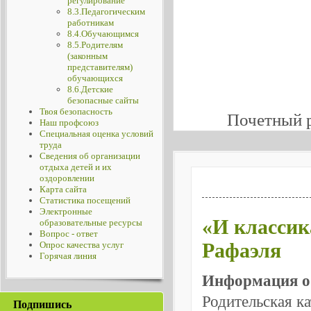
регулирование
8.3.Педагогическим
работникам
8.4.Обучающимся
8.5.Родителям
(законным
представителям)
обучающихся
8.6.Детские
безопасные сайты
Твоя безопасность
Почетный 
Наш профсоюз
Специальная оценка условий
труда
Сведения об организации
отдыха детей и их
оздоровлении
Карта сайта
Статистика посещений
Электронные
«И классик
образовательные ресурсы
Вопрос - ответ
Рафаэля
Опрос качества услуг
Горячая линия
Информация о
Родительская к
Подпишись