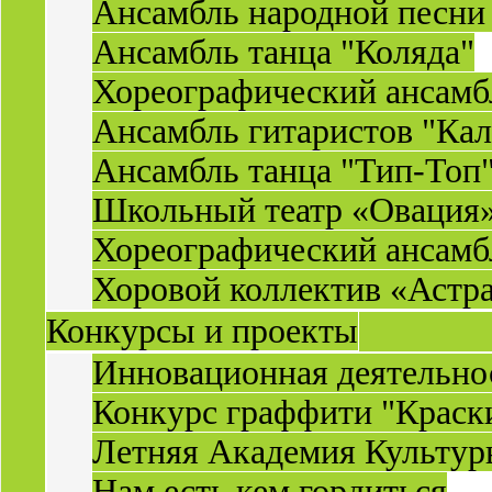
Ансамбль народной песни
Ансамбль танца "Коляда"
Хореографический ансамб
Ансамбль гитаристов "Ка
Ансамбль танца "Тип-Топ
Школьный театр «Овация
Хореографический ансамб
Хоровой коллектив «Астр
Конкурсы и проекты
Инновационная деятельн
Конкурс граффити "Краск
Летняя Академия Культу
Нам есть кем гордиться