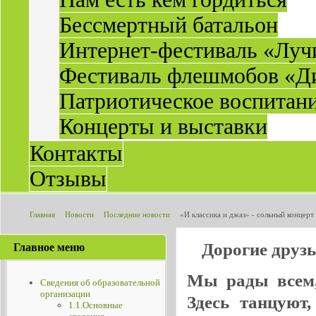
Бессмертный батальон
Интернет-фестиваль «Луч
Фестиваль флешмобов «Д
Патриотическое воспитан
Концерты и выставки
Контакты
Отзывы
Главная
Новости
Последние новости
«И классика и джаз» - сольный концер
Дорогие друз
Главное меню
Мы рады всем, 
Сведения об образовательной
организации
Здесь танцуют
1.1.Основные