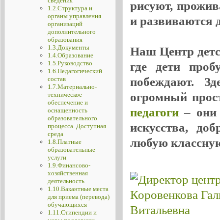
сведения
рисуют, прожив
1.2.Структура и
органы управления
и развиваются де
организаций
дополнительного
образования
1.3.Документы
Наш Центр детск
1.4.Образование
1.5.Руководство
где дети проб
1.6.Педагогический
побеждают. Зд
состав
1.7.Материально-
огромный прос
техническое
обеспечение и
педагоги
– они 
оснащенность
образовательного
искусства, до
процесса. Доступная
среда
любую классную
1.8.Платные
образовательные
услуги
1.9.Финансово-
хозяйственная
деятельность
1.10.Вакантные места
для приема (перевода)
обучающихся
1.11.Стипендии и