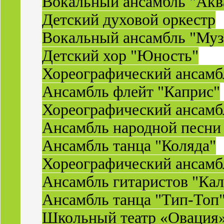
Вокальный ансамбль "Акв
Детский духовой оркестр
Вокальный ансамбль "Муз
Детский хор "Юность"
Хореографический ансамб
Ансамбль флейт "Каприс"
Хореографический ансамбл
Ансамбль народной песни
Ансамбль танца "Коляда"
Хореографический ансамб
Ансамбль гитаристов "Ка
Ансамбль танца "Тип-Топ
Школьный театр «Овация