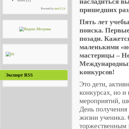
насладиться в
0000
(1)
пришедших раз
Powered by
mod LCA
Пять лет учебы
поиска. Первые
позади. Кажетс
маленькими «не
мастерицы – Н
Международных
конкурсов!
Экспорт RSS
Это дети, активн
конкурсах, но и
мероприятий, ш
День получения 
жизни ученика. 
торжественным 