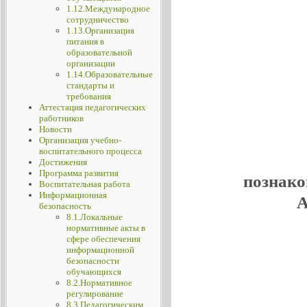
1.12.Международное
сотрудничество
1.13.Организация
питания в
образовательной
организации
1.14.Образовательные
стандарты и
требования
Аттестация педагогических
работников
Новости
Организация учебно-
воспитательного процесса
Достижения
Программа развития
познако
Воспитательная работа
Информационная
А
безопасность
8.1.Локальные
нормативные акты в
сфере обеспечения
информационной
безопасности
обучающихся
8.2.Нормативное
регулирование
8.3.Педагогическим