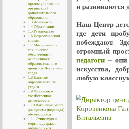
органы управления
и развиваются де
организаций
дополнительного
образования
1.3.Документы
Наш Центр детск
1.4.Образование
1.5.Руководство
где дети проб
1.6.Педагогический
побеждают. Зд
состав
1.7.Материально-
огромный прос
техническое
обеспечение и
педагоги
– они 
оснащенность
образовательного
искусства, до
процесса. Доступная
среда
любую классную
1.8.Платные
образовательные
услуги
1.9.Финансово-
хозяйственная
деятельность
1.10.Вакантные места
для приема (перевода)
обучающихся
1.11.Стипендии и
меры поддержки
обучающихся