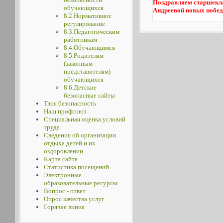
Поздравляем старшекла
обучающихся
Андреевой новых побед
8.2.Нормативное
регулирование
8.3.Педагогическим
работникам
8.4.Обучающимся
8.5.Родителям
(законным
представителям)
обучающихся
8.6.Детские
безопасные сайты
Твоя безопасность
Наш профсоюз
Специальная оценка условий
труда
Сведения об организации
отдыха детей и их
оздоровлении
Карта сайта
Статистика посещений
Электронные
образовательные ресурсы
Вопрос - ответ
Опрос качества услуг
Горячая линия