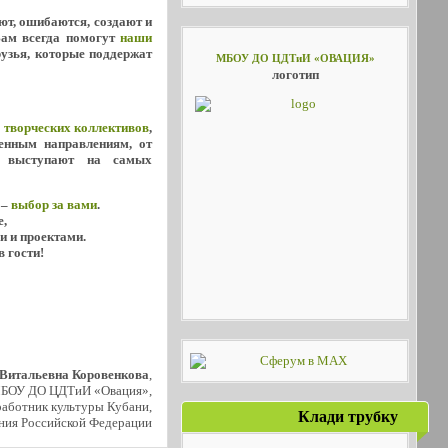
уют, ошибаются, создают и
Вам всегда помогут
наши
рузья, которые поддержат
МБОУ ДО ЦДТиИ «ОВАЦИЯ»
логотип
х
творческих коллективов
,
енным направлениям, от
о выступают на самых
 –
выбор за вами
.
е,
и и проектами.
в гости!
 Витальевна Коровенкова
,
МБОУ ДО ЦДТиИ «Овация»,
аботник культуры Кубани,
Клади трубку
ния Российской Федерации