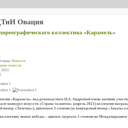
ДТиИ Овация
 хореографического коллектива «Карамель»
е
егория:
Новости
дние новости
я 2021
5
ектив «Карамель» под руководством Н.А. Андреевой очень активно участву
ле-конкурсе искусств «Страна талантов» (апрель 2021) коллектив награж
ый номер «Лялечка»), дипломом 3 степени (за конкурсный номер «Закаты ал
 коллективу новые победы – диплом лауреата 3 степени на Международном