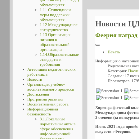
обучающихся
1.11.Стипендии и
меры поддержки
обучающихся
Новости Ц
1.12.Международное
сотрудничество
Феерия наград
1.13.Организация
питания в
образовательной
организации
Печать
1.14.Образовательные
стандарты и
Информация о материал
требования
Родительская кат
Аттестация педагогических
Категория:
После
работников
Создано: 17 июн
Новости
Просмотров: 179
Организация учебно-
воспитательного процесса
Достижения
Программа развития
Воспитательная работа
Хореографический колл
Информационная
Международном фестива
безопасность
2 степени (за конкурсн
8.1.Локальные
нормативные акты в
Июнь 2021 года принёс
сфере обеспечения
искусств «Феерия».
информационной
безопасности