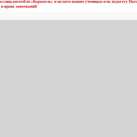
ссниц ансамбля «Карамель» и желаем нашим ученицам и их педагогу Нат
 и ярких завоеваний!