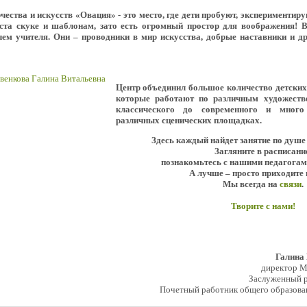
ества и искусств «Овация» - это место, где дети пробуют, экспериментир
еста скуке и шаблонам, зато есть огромный простор для воображения! 
ем учителя. Они – проводники в мир искусства, добрые наставники и д
Центр объединил большое количество детски
которые работают по различным художеств
классического до современного и мног
различных сценических площадках.
Здесь каждый найдет занятие по душе
Загляните в расписани
познакомьтесь с нашими педагогам
А лучше – просто приходите 
Мы всегда на
связи
.
Творите с нами!
Галина
директор 
Заслуженный р
Почетный работник общего образова