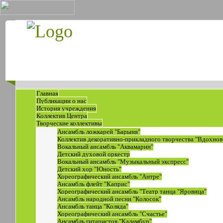
Главная
Публикации о нас
История учреждения
Коллектив Центра
Творческие коллективы
Ансамбль ложкарей "Барыня"
Коллектив декоративно-прикладного творчества "Вдохнов
Вокальный ансамбль "Аквамарин"
Детский духовой оркестр
Вокальный ансамбль "Музыкальный экспресс"
Детский хор "Юность"
Хореографический ансамбль "Антре"
Ансамбль флейт "Каприс"
Хореографический ансамбль "Театр танца "Яровица"
Ансамбль народной песни "Колосок"
Ансамбль танца "Коляда"
Хореографический ансамбль "Счастье"
Ансамбль гитаристов "Каламбур"