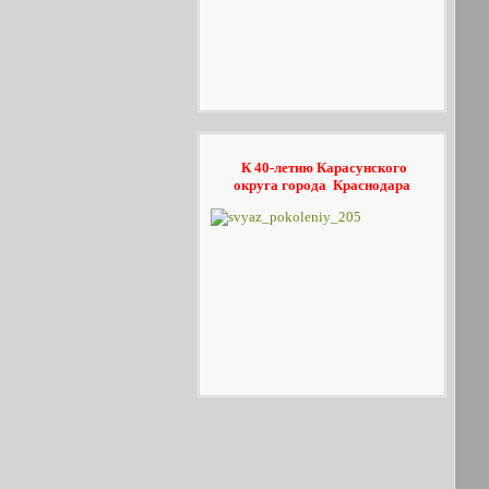
К 40-летию Карасунского
округа
города Краснодара