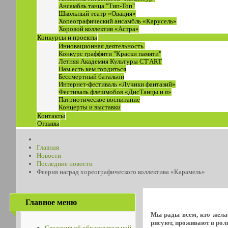
Ансамбль танца "Тип-Топ"
Школьный театр «Овация»
Хореографический ансамбль «Карусель»
Хоровой коллектив «Астра»
Конкурсы и проекты
Инновационная деятельность
Конкурс граффити "Краски памяти"
Летняя Академия Культуры СТ'ART
Нам есть кем гордиться
Бессмертный батальон
Интернет-фестиваль «Лучики фантазий»
Фестиваль флешмобов «ДисТанцы и я»
Патриотическое воспитание
Концерты и выставки
Контакты
Отзывы
Главная
Новости
Последние новости
Феерия наград хореографического коллектива «Карамель»
Главное меню
Мы рады всем, кто желае
рисуют, проживают в роля
Сведения об образовательной