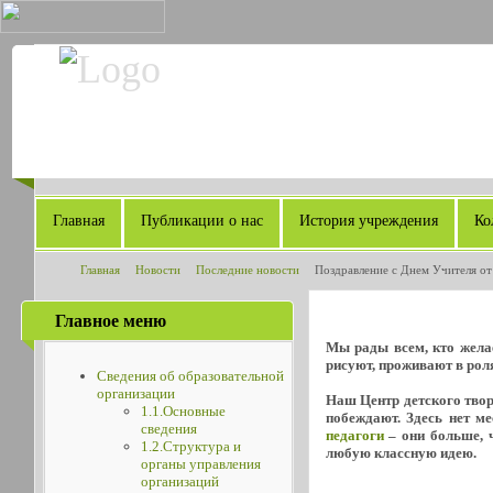
Главная
Публикации о нас
История учреждения
Ко
Главная
Новости
Последние новости
Поздравление с Днем Учителя от
Главное меню
Мы рады всем, кто желае
рисуют, проживают в роля
Сведения об образовательной
организации
Наш Центр детского творч
1.1.Основные
побеждают. Здесь нет м
сведения
педагоги
– они больше, ч
1.2.Структура и
любую классную идею.
органы управления
организаций