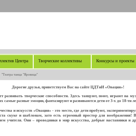
ллектив Центра
Творческие коллективы
Конкурсы и проекты
 "Театра танца "Яровица"
Дорогие друзья, приветствуем Вас на сайте ЦДТиИ «Овация»!
т развивать творческие способности. Здесь танцуют, поют, играют на м
х самые разные эмоции, фантазируют и развиваются дети от 3-х до 18-ти ле
ества и искусств «Овация» - это место, где дети пробуют, экспериментир
еста скуке и шаблонам, зато есть огромный простор для воображения! 
ем учителя. Они – проводники в мир искусства, добрые наставники и д