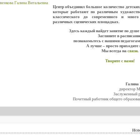
Центр объединил большое количество детски
которые работают по различным художеств
классического до современного и мног
различных сценических площадках.
Здесь каждый найдет занятие по душе
Загляните в расписани
познакомьтесь с нашими педагогам
А лучше – просто приходите 
Мы всегда на
связи
.
Творите с нами!
Галина
директор 
Заслуженный р
Почетный работник общего образова
Нов