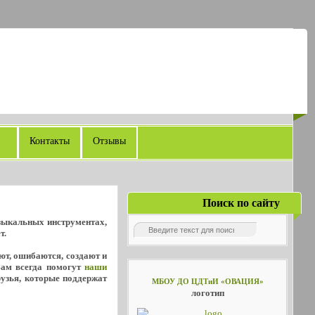
Контакты
Отзывы
Поиск по сайту
узыкальных инструментах,
т.
уют, ошибаются, создают и
Вам всегда помогут
наши
рузья, которые поддержат
МБОУ ДО ЦДТиИ «ОВАЦИЯ»
логотип