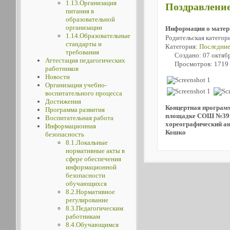
1.13.Организация
Поздравление
питания в
образовательной
организации
Информация о матер
1.14.Образовательные
Родительская категор
стандарты и
Категория:
Последние
требования
Создано: 07 октяб
Аттестация педагогических
Просмотров: 1719
работников
Новости
Организация учебно-
воспитательного процесса
Достижения
Концертная програм
Программа развития
площадке СОШ №39
Воспитательная работа
хореографический а
Информационная
Кошко
безопасность
8.1.Локальные
нормативные акты в
сфере обеспечения
информационной
безопасности
обучающихся
8.2.Нормативное
регулирование
8.3.Педагогическим
работникам
8.4.Обучающимся