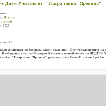
 с Днем Учителя от "Театра танца "Яровица"
иале
ия:
Новости
 новости
ря 2021
ма, посвященная профессиональному празднику - Дню учителя прошла
на 
.
В ней принял участие
Образцовый художественный коллектив
ЦЦДТиИ "
нсамбль
"Театр танца "Яровица", руководители - Елена Игоревна Гросбах,