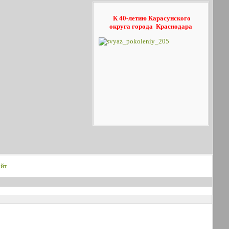
К 40-летию Карасунского
округа
города Краснодара