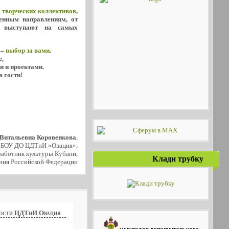
х
творческих коллективов
,
енным направлениям, от
о выступают на самых
 –
выбор за вами
.
е,
и и проектами.
в гости!
 Витальевна Коровенкова
,
МБОУ ДО ЦДТиИ «Овация»,
аботник культуры Кубани,
Клади трубку
ния Российской Федерации
ости ЦДТиИ Овация