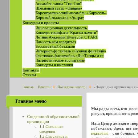
Ансамбль танца "Тип-Топ"
Школьный театр «Овация»
Хореографический ансамбль «Карусель»
Хоровой коллектив «Астра»
Конкурсы и проекты
Инновационная деятельность
Конкурс граффити "Краски памяти"
Летняя Академия Культуры СТ'ART
Нам есть кем гордиться
Бессмертный батальон
Интернет-фестиваль «Лучики фантазий»
Фестиваль флешмобов «ДисТанцы и я»
Патриотическое воспитание
Концерты и выставки
Контакты
Отзывы
Главная
Новости
Последние новости
«Новогоднее путешествие сн
Главное меню
Мы рады всем, кто желае
рисуют, проживают в роля
Сведения об образовательной
организации
Наш Центр детского творч
1.1.Основные
побеждают. Здесь нет м
сведения
педагоги
– они больше, ч
1.2.Структура и