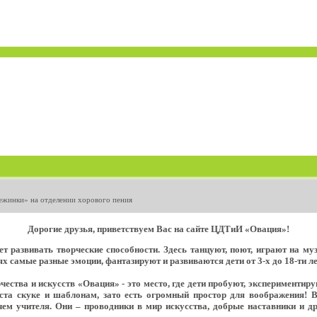
ежинки» на отделении хорового пения
Дорогие друзья, приветствуем Вас на сайте ЦДТиИ «Овация»!
т развивать творческие способности. Здесь танцуют, поют, играют на м
х самые разные эмоции, фантазируют и развиваются дети от 3-х до 18-ти ле
ества и искусств «Овация» - это место, где дети пробуют, экспериментир
еста скуке и шаблонам, зато есть огромный простор для воображения! 
ем учителя. Они – проводники в мир искусства, добрые наставники и д