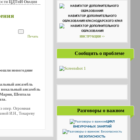
ости ЦДТиИ Овация
пения
НАВИГАТОР ДОПОЛНИТЕЛЬНОГО
ОБРАЗОВАНИЯ КРАСНОДАРСКОГО КРАЯ
Печать
ИНСТРУКЦИЯ >>
Сообщить о проблеме
рошли новогодние
окальный ансамбль
и вокальный ансамбль
 Мария, Шептала
ла.
из опер. Огромная
Разговоры о важном
овой И.Н., Токареву
ЦИКЛ
ВНЕУРОЧНЫХ ЗАНЯТИЙ
БЕЗОПАСНОСТЬ