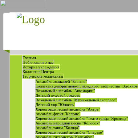
Главная
Публикации о нас
История учреждения
Коллектив Центра
Творческие коллективы
Ансамбль ложкарей "Барыня"
Коллектив декоративно-прикладного творчества "Вдохнов
Вокальный ансамбль "Аквамарин"
Детский духовой оркестр
Вокальный ансамбль "Музыкальный экспресс"
Детский хор "Юность"
Хореографический ансамбль "Антре"
Ансамбль флейт "Каприс"
Хореографический ансамбль "Театр танца "Яровица"
Ансамбль народной песни "Колосок"
Ансамбль танца "Коляда"
Хореографический ансамбль "Счастье"
Ансамбль гитаристов "Каламбур"