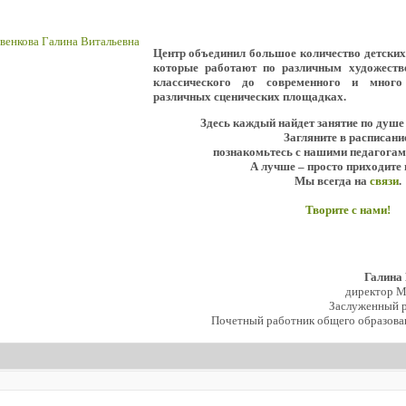
Центр объединил большое количество детски
которые работают по различным художеств
классического до современного и мног
различных сценических площадках.
Здесь каждый найдет занятие по душе
Загляните в расписани
познакомьтесь с нашими педагогам
А лучше – просто приходите 
Мы всегда на
связи
.
Творите с нами!
Галина
директор 
Заслуженный р
Почетный работник общего образова