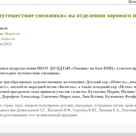
Нов
путешествие снежинки» на отделении хорового 
иале
ия:
Новости
 новости
ря 2021
турном подразделении МБОУ ДО ЦДТиИ «Овация» на базе КМЦ с успехом п
вогоднее путешествие снежинки».
ие три образцовых художественных коллектива: Детский хор «Юность», в
сс», ансамбль народной песни «Колосок», а также младший хор «Исток» 
ртной программе таже приняли участие солисты: Бусыгина Мария, Мазняк
 Дорофеев Александр, Савченко Мирослава, Лим Ксения, Бузенкова Феофи
х стран, эпох, жанров:популярные детские, народные, эстрадные песни, арии 
авателям Дементьевой Т.Г., Васиной И.Ф., Горобец В.Ю., Личман Е.А., Плотник
, подготовившим этот великолепный праздник.