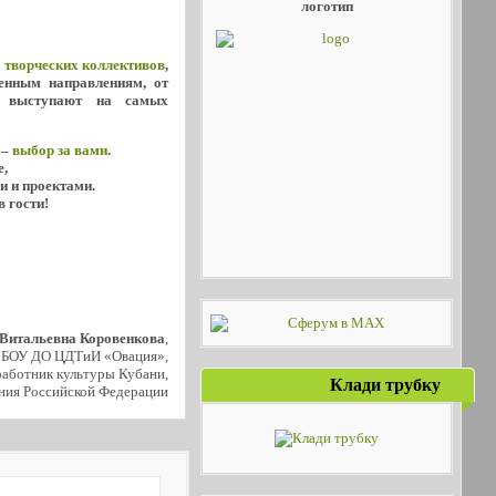
логотип
х
творческих коллективов
,
енным направлениям, от
о выступают на самых
 –
выбор за вами
.
е,
и и проектами.
в гости!
 Витальевна Коровенкова
,
МБОУ ДО ЦДТиИ «Овация»,
аботник культуры Кубани,
Клади трубку
ния Российской Федерации