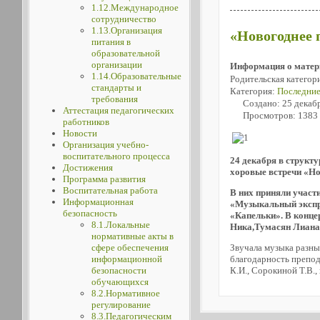
1.12.Международное
сотрудничество
1.13.Организация
«Новогоднее 
питания в
образовательной
организации
Информация о матер
1.14.Образовательные
Родительская категор
стандарты и
Категория:
Последние
требования
Создано: 25 декаб
Аттестация педагогических
Просмотров: 1383
работников
Новости
Организация учебно-
воспитательного процесса
24 декабря в струк
Достижения
хоровые встречи «Но
Программа развития
Воспитательная работа
В них приняли участ
Информационная
«Музыкальный экспре
безопасность
«Капельки». В конце
8.1.Локальные
Ника,Тумасян Лиана,
нормативные акты в
Звучала музыка разны
сфере обеспечения
благодарность препод
информационной
К.И., Сорокиной Т.В.
безопасности
обучающихся
8.2.Нормативное
регулирование
8.3.Педагогическим