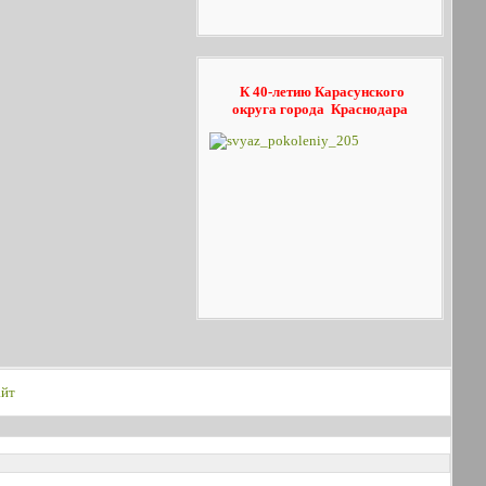
К 40-летию Карасунского
округа
города Краснодара