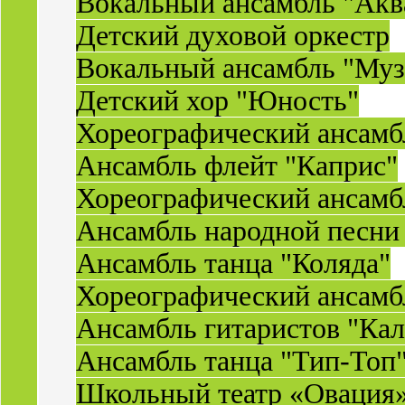
Вокальный ансамбль "Акв
Детский духовой оркестр
Вокальный ансамбль "Муз
Детский хор "Юность"
Хореографический ансамб
Ансамбль флейт "Каприс"
Хореографический ансамбл
Ансамбль народной песни
Ансамбль танца "Коляда"
Хореографический ансамб
Ансамбль гитаристов "Ка
Ансамбль танца "Тип-Топ
Школьный театр «Овация