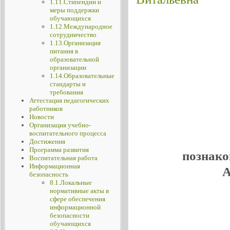
1.11.Стипендии и
меры поддержки
обучающихся
1.12.Международное
сотрудничество
1.13.Организация
питания в
образовательной
организации
1.14.Образовательные
стандарты и
требования
Аттестация педагогических
работников
Новости
Организация учебно-
воспитательного процесса
Достижения
Программа развития
познако
Воспитательная работа
Информационная
А
безопасность
8.1.Локальные
нормативные акты в
сфере обеспечения
информационной
безопасности
обучающихся