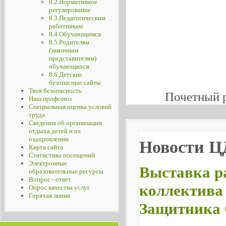
8.2.Нормативное
регулирование
8.3.Педагогическим
работникам
8.4.Обучающимся
8.5.Родителям
(законным
представителям)
обучающихся
8.6.Детские
безопасные сайты
Твоя безопасность
Почетный 
Наш профсоюз
Специальная оценка условий
труда
Сведения об организации
отдыха детей и их
оздоровлении
Новости 
Карта сайта
Статистика посещений
Электронные
Выставка р
образовательные ресурсы
Вопрос - ответ
коллектива
Опрос качества услуг
Горячая линия
Защитника 