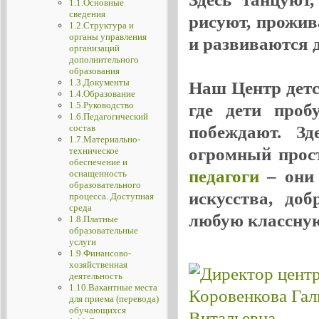
1.1.Основные
сведения
рисуют, прожив
1.2.Структура и
органы управления
и развиваются де
организаций
дополнительного
образования
1.3.Документы
Наш Центр детск
1.4.Образование
1.5.Руководство
где дети проб
1.6.Педагогический
побеждают. Зд
состав
1.7.Материально-
огромный прос
техническое
обеспечение и
педагоги
– они 
оснащенность
образовательного
искусства, до
процесса. Доступная
среда
любую классную
1.8.Платные
образовательные
услуги
1.9.Финансово-
хозяйственная
деятельность
1.10.Вакантные места
для приема (перевода)
обучающихся