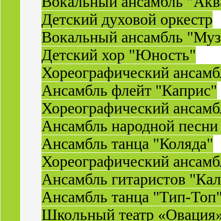
Вокальный ансамбль "Акв
Детский духовой оркестр
Вокальный ансамбль "Муз
Детский хор "Юность"
Хореографический ансамб
Ансамбль флейт "Каприс"
Хореографический ансамбл
Ансамбль народной песни
Ансамбль танца "Коляда"
Хореографический ансамб
Ансамбль гитаристов "Ка
Ансамбль танца "Тип-Топ
Школьный театр «Овация