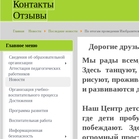
Контакты
Отзывы
Главная
Новости
Последние новости
По итогам проведения Изобразите
присвоен статус ИННОВАЦИОННОЙ площадки
Дорогие друз
Главное меню
Сведения об образовательной
Мы рады всем, 
организации
Здесь танцуют
Аттестация педагогических
работников
рисуют, прожив
Новости
и развиваются де
Организация учебно-
воспитательного процесса
Достижения
Наш Центр детск
Программа развития
где дети проб
Воспитательная работа
побеждают. Зд
Информационная
огромный прос
безопасность