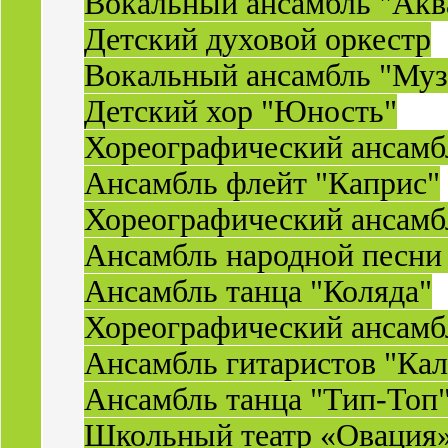
Вокальный ансамбль "Акв
Детский духовой оркестр
Вокальный ансамбль "Муз
Детский хор "Юность"
Хореографический ансамб
Ансамбль флейт "Каприс"
Хореографический ансамбл
Ансамбль народной песни
Ансамбль танца "Коляда"
Хореографический ансамб
Ансамбль гитаристов "Ка
Ансамбль танца "Тип-Топ
Школьный театр «Овация