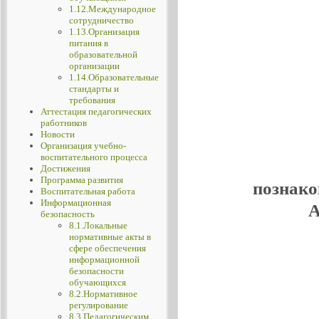
1.12.Международное
сотрудничество
1.13.Организация
питания в
образовательной
организации
1.14.Образовательные
стандарты и
требования
Аттестация педагогических
работников
Новости
Организация учебно-
воспитательного процесса
Достижения
Программа развития
познако
Воспитательная работа
Информационная
А
безопасность
8.1.Локальные
нормативные акты в
сфере обеспечения
информационной
безопасности
обучающихся
8.2.Нормативное
регулирование
8.3.Педагогическим