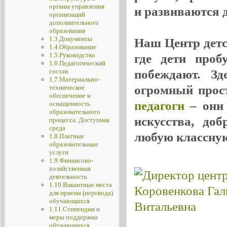
органы управления
и развиваются де
организаций
дополнительного
образования
1.3.Документы
Наш Центр детск
1.4.Образование
1.5.Руководство
где дети проб
1.6.Педагогический
побеждают. Зд
состав
1.7.Материально-
огромный прос
техническое
обеспечение и
педагоги
– они 
оснащенность
образовательного
искусства, до
процесса. Доступная
среда
любую классную
1.8.Платные
образовательные
услуги
1.9.Финансово-
хозяйственная
деятельность
1.10.Вакантные места
для приема (перевода)
обучающихся
1.11.Стипендии и
меры поддержки
обучающихся