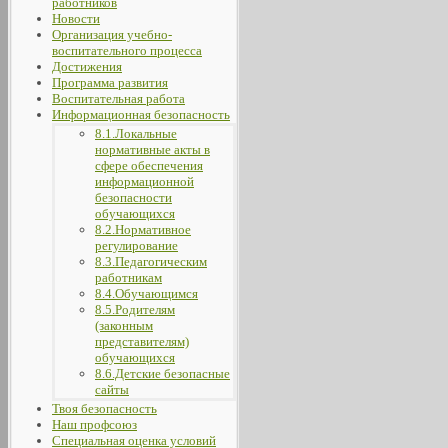
работников
Новости
Организация учебно-
воспитательного процесса
Достижения
Программа развития
Воспитательная работа
Информационная безопасность
8.1.Локальные
нормативные акты в
сфере обеспечения
информационной
безопасности
обучающихся
8.2.Нормативное
регулирование
8.3.Педагогическим
работникам
8.4.Обучающимся
8.5.Родителям
(законным
представителям)
обучающихся
8.6.Детские безопасные
сайты
Твоя безопасность
Наш профсоюз
Специальная оценка условий