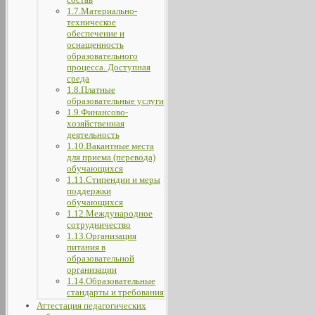
1.7.Материально-
техническое
обеспечение и
оснащенность
образовательного
процесса. Доступная
среда
1.8.Платные
образовательные услуги
1.9.Финансово-
хозяйственная
деятельность
1.10.Вакантные места
для приема (перевода)
обучающихся
1.11.Стипендии и меры
поддержки
обучающихся
1.12.Международное
сотрудничество
1.13.Организация
питания в
образовательной
организации
1.14.Образовательные
стандарты и требования
Аттестация педагогических