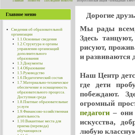
Главная
Новости
Последние новости
Всероссийская акция «Блокадный хлеб»
Дорогие друз
Главное меню
Мы рады всем, 
Сведения об образовательной
организации
Здесь танцуют
1.1.Основные сведения
1.2.Структура и органы
рисуют, прожив
управления организаций
дополнительного
и развиваются де
образования
1.3.Документы
1.4.Образование
1.5.Руководство
Наш Центр детск
1.6.Педагогический состав
1.7.Материально-техническое
где дети проб
обеспечение и оснащенность
побеждают. Зд
образовательного процесса.
Доступная среда
огромный прос
1.8.Платные образовательные
услуги
педагоги
– они 
1.9.Финансово-хозяйственная
деятельность
искусства, до
1.10.Вакантные места для
приема (перевода)
любую классную
обучающихся