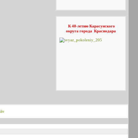
К 40-летию Карасунского
округа
города Краснодара