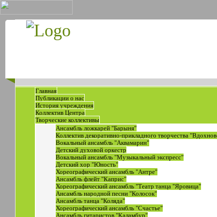
Главная
Публикации о нас
История учреждения
Коллектив Центра
Творческие коллективы
Ансамбль ложкарей "Барыня"
Коллектив декоративно-прикладного творчества "Вдохнов
Вокальный ансамбль "Аквамарин"
Детский духовой оркестр
Вокальный ансамбль "Музыкальный экспресс"
Детский хор "Юность"
Хореографический ансамбль "Антре"
Ансамбль флейт "Каприс"
Хореографический ансамбль "Театр танца "Яровица"
Ансамбль народной песни "Колосок"
Ансамбль танца "Коляда"
Хореографический ансамбль "Счастье"
Ансамбль гитаристов "Каламбур"