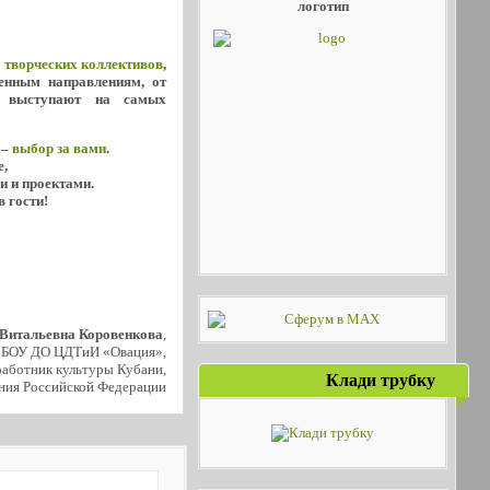
логотип
х
творческих коллективов
,
енным направлениям, от
о выступают на самых
 –
выбор за вами
.
е,
и и проектами.
в гости!
 Витальевна Коровенкова
,
МБОУ ДО ЦДТиИ «Овация»,
аботник культуры Кубани,
Клади трубку
ния Российской Федерации