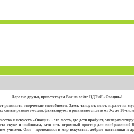
Дорогие друзья, приветствуем Вас на сайте ЦДТиИ «Овация»!
т развивать творческие способности. Здесь танцуют, поют, играют на м
х самые разные эмоции, фантазируют и развиваются дети от 3-х до 18-ти ле
ества и искусств «Овация» - это место, где дети пробуют, экспериментир
еста скуке и шаблонам, зато есть огромный простор для воображения! 
ем учителя. Они – проводники в мир искусства, добрые наставники и д