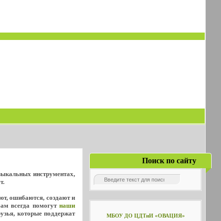
Поиск по сайту
узыкальных инструментах,
т.
уют, ошибаются, создают и
Вам всегда помогут
наши
рузья, которые поддержат
МБОУ ДО ЦДТиИ «ОВАЦИЯ»