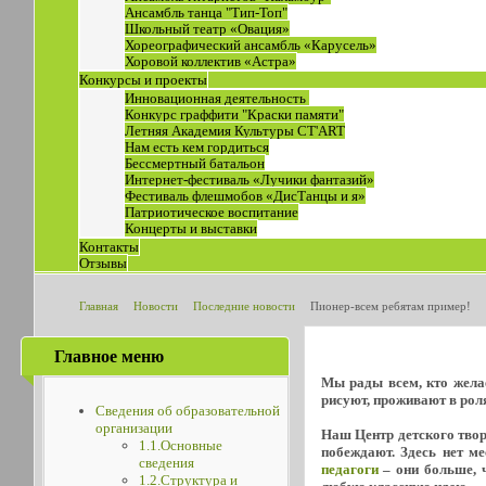
Ансамбль танца "Тип-Топ"
Школьный театр «Овация»
Хореографический ансамбль «Карусель»
Хоровой коллектив «Астра»
Конкурсы и проекты
Инновационная деятельность
Конкурс граффити "Краски памяти"
Летняя Академия Культуры СТ'ART
Нам есть кем гордиться
Бессмертный батальон
Интернет-фестиваль «Лучики фантазий»
Фестиваль флешмобов «ДисТанцы и я»
Патриотическое воспитание
Концерты и выставки
Контакты
Отзывы
Главная
Новости
Последние новости
Пионер-всем ребятам пример!
Главное меню
Мы рады всем, кто желае
рисуют, проживают в роля
Сведения об образовательной
организации
Наш Центр детского творч
1.1.Основные
побеждают. Здесь нет м
сведения
педагоги
– они больше, ч
1.2.Структура и