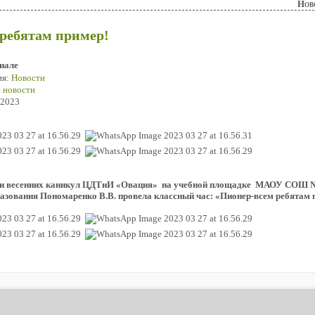
Нов
ребятам пример!
иале
ия:
Новости
 новости
 2023
в дни весенних каникул ЦДТиИ «Овация» на учебной площадке МАОУ СОШ 
азования Пономаренко В.В. провела классный час: «Пионер-всем ребятам 