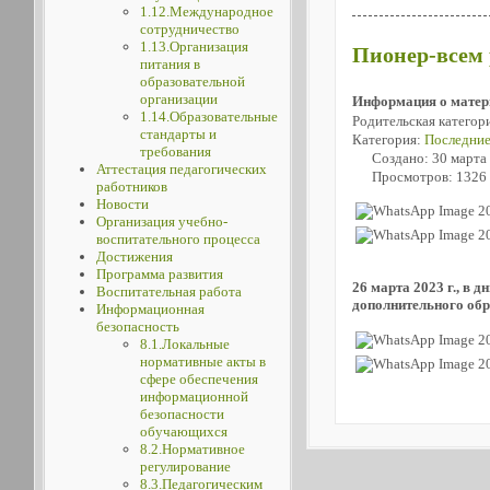
1.12.Международное
сотрудничество
1.13.Организация
Пионер-всем 
питания в
образовательной
организации
Информация о матер
1.14.Образовательные
Родительская категор
стандарты и
Категория:
Последние
требования
Создано: 30 марта
Аттестация педагогических
Просмотров: 1326
работников
Новости
Организация учебно-
воспитательного процесса
Достижения
Программа развития
26 марта 2023 г., 
Воспитательная работа
дополнительного обр
Информационная
безопасность
8.1.Локальные
нормативные акты в
сфере обеспечения
информационной
безопасности
обучающихся
8.2.Нормативное
регулирование
8.3.Педагогическим