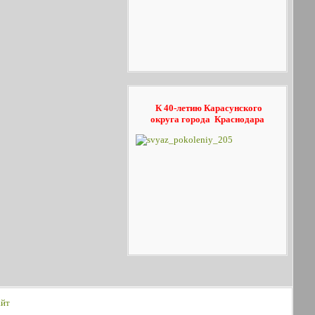
К 40-летию Карасунского
округа
города Краснодара