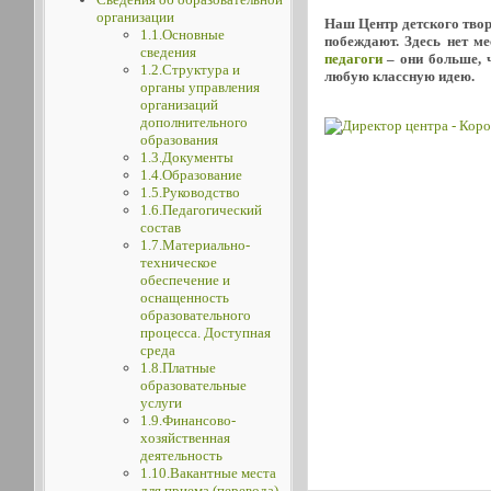
организации
Наш Центр детского творч
1.1.Основные
побеждают. Здесь нет м
сведения
педагоги
– они больше, ч
1.2.Структура и
любую классную идею.
органы управления
организаций
дополнительного
образования
1.3.Документы
1.4.Образование
1.5.Руководство
1.6.Педагогический
состав
1.7.Материально-
техническое
обеспечение и
оснащенность
образовательного
процесса. Доступная
среда
1.8.Платные
образовательные
услуги
1.9.Финансово-
хозяйственная
деятельность
1.10.Вакантные места
для приема (перевода)