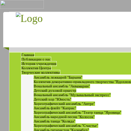
Главная
Публикации о нас
История учреждения
Коллектив Центра
Творческие коллективы
Ансамбль ложкарей "Барыня"
Коллектив декоративно-прикладного творчества "Вдохнов
Вокальный ансамбль "Аквамарин"
Детский духовой оркестр
Вокальный ансамбль "Музыкальный экспресс"
Детский хор "Юность"
Хореографический ансамбль "Антре"
Ансамбль флейт "Каприс"
Хореографический ансамбль "Театр танца "Яровица"
Ансамбль народной песни "Колосок"
Ансамбль танца "Коляда"
Хореографический ансамбль "Счастье"
Ансамбль гитаристов "Каламбур"