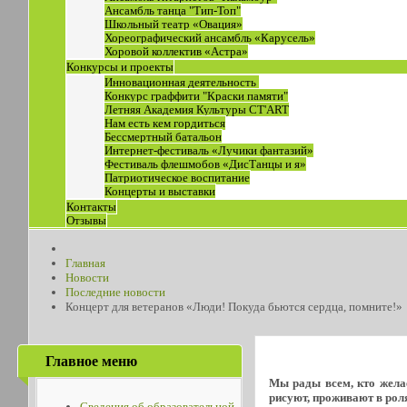
Ансамбль танца "Тип-Топ"
Школьный театр «Овация»
Хореографический ансамбль «Карусель»
Хоровой коллектив «Астра»
Конкурсы и проекты
Инновационная деятельность
Конкурс граффити "Краски памяти"
Летняя Академия Культуры СТ'ART
Нам есть кем гордиться
Бессмертный батальон
Интернет-фестиваль «Лучики фантазий»
Фестиваль флешмобов «ДисТанцы и я»
Патриотическое воспитание
Концерты и выставки
Контакты
Отзывы
Главная
Новости
Последние новости
Концерт для ветеранов «Люди! Покуда бьются сердца, помните!»
Главное меню
Мы рады всем, кто желае
рисуют, проживают в роля
Сведения об образовательной