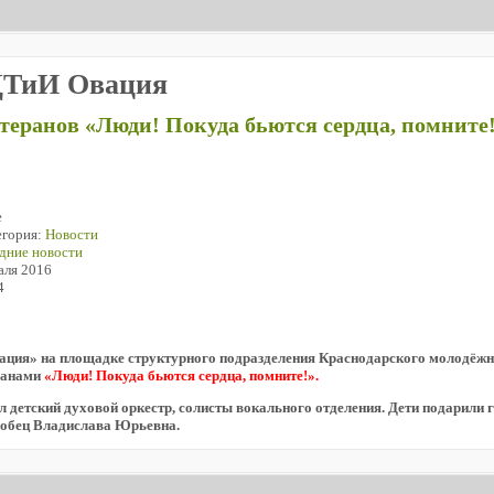
ДТиИ Овация
теранов «Люди! Покуда бьются сердца, помните
е
егория:
Новости
дние новости
аля 2016
4
ция» на площадке структурного подразделения Краснодарского молодёжн
еранами
«Люди! Покуда бьются сердца, помните!».
 детский духовой оркестр, солисты вокального отделения. Дети подарили г
робец Владислава Юрьевна.