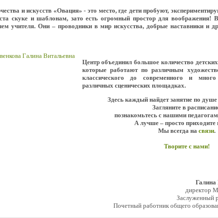
ества и искусств «Овация» - это место, где дети пробуют, экспериментир
еста скуке и шаблонам, зато есть огромный простор для воображения! 
ем учителя. Они – проводники в мир искусства, добрые наставники и д
Центр объединил большое количество детски
которые работают по различным художеств
классического до современного и мног
различных сценических площадках.
Здесь каждый найдет занятие по душе
Загляните в расписани
познакомьтесь с нашими педагогам
А лучше – просто приходите 
Мы всегда на
связи
.
Творите с нами!
Галина
директор 
Заслуженный р
Почетный работник общего образова