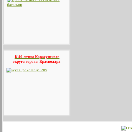
К 40-летию Карасунского
округа
города Краснодара