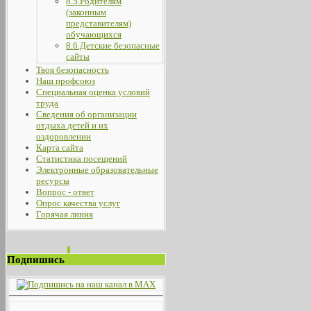
8.5.Родителям
(законным
представителям)
обучающихся
8.6.Детские безопасные
сайты
Твоя безопасность
Наш профсоюз
Специальная оценка условий
труда
Сведения об организации
отдыха детей и их
оздоровлении
Карта сайта
Статистика посещений
Электронные образовательные
ресурсы
Вопрос - ответ
Опрос качества услуг
Горячая линия
Подпишись