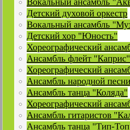
Вокальный ансамбль "Ак
Детский духовой оркестр
Вокальный ансамбль "Му
Детский хор "Юность"
Хореографический ансамб
Ансамбль флейт "Каприс"
Хореографический ансамб
Ансамбль народной песни
Ансамбль танца "Коляда"
Хореографический ансамб
Ансамбль гитаристов "Ка
Ансамбль танца "Тип-Топ