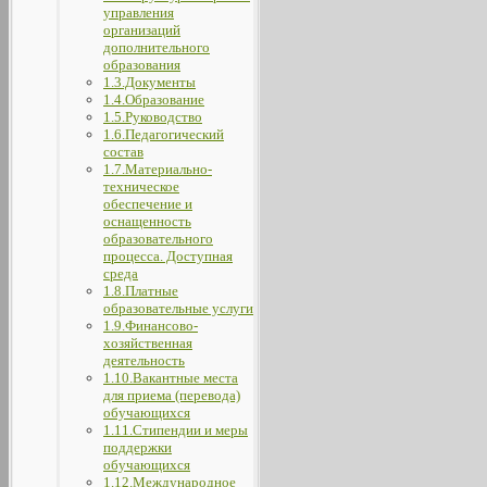
управления
организаций
дополнительного
образования
1.3.Документы
1.4.Образование
1.5.Руководство
1.6.Педагогический
состав
1.7.Материально-
техническое
обеспечение и
оснащенность
образовательного
процесса. Доступная
среда
1.8.Платные
образовательные услуги
1.9.Финансово-
хозяйственная
деятельность
1.10.Вакантные места
для приема (перевода)
обучающихся
1.11.Стипендии и меры
поддержки
обучающихся
1.12.Международное