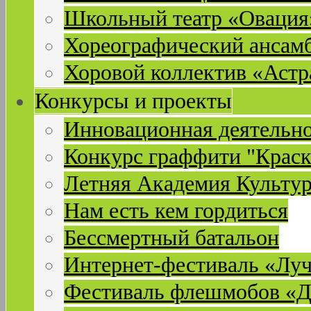
Школьный театр «Овация
Хореографический ансам
Хоровой коллектив «Астр
Конкурсы и проекты
Инновационная деятельн
Конкурс граффити "Краск
Летняя Академия Культу
Нам есть кем гордиться
Бессмертный батальон
Интернет-фестиваль «Лу
Фестиваль флешмобов «Д