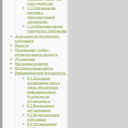
сотрудничество
1.13.Организация
питания в
образовательной
организации
1.14.Образовательные
стандарты и требования
Аттестация педагогических
работников
Новости
Организация учебно-
воспитательного процесса
Достижения
Программа развития
Воспитательная работа
Информационная безопасность
8.1.Локальные
нормативные акты в
сфере обеспечения
информационной
безопасности
обучающихся
8.2.Нормативное
регулирование
8.3.Педагогическим
работникам
8.4.Обучающимся