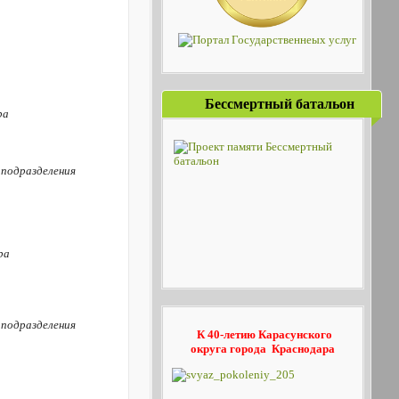
Бессмертный батальон
ра
 подразделения
ра
 подразделения
К 40-летию Карасунского
округа
города Краснодара