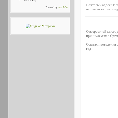
Почтовый адрес Орга
Powered by
mod LCA
отправки корреспон
О возрастной категор
принимаемых в Орга
О датах проведения 
год