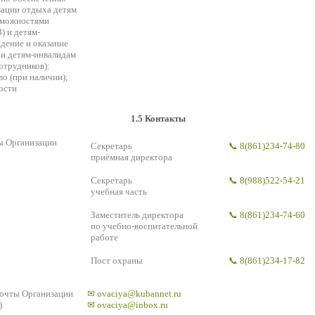
зации отдыха детям
зможностями
) и детям-
дение и оказание
и детям-инвалидам
отрудников):
во (при наличии);
ости
1.5 Контакты
ы Организации
Секретарь
📞 8(861)234-74-80
приёмная директора
Секретарь
📞 8(988)522-54-21
учебная часть
Заместитель директора
📞 8(861)234-74-60
по учебно-воспитательной
работе
Пост охраны
📞 8(861)234-17-82
почты Организации
✉ ovaciya@kubannet.ru
)
✉ ovaciya@inbox.ru