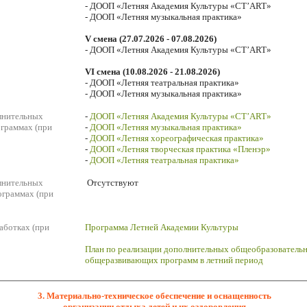
- ДООП «Летняя Академия Культуры «СТ’ART»
- ДООП «Летняя музыкальная практика»
V смена (27.07.2026 - 07.08.2026)
- ДООП «Летняя Академия Культуры «СТ’ART»
VI смена (10.08.2026 - 21.08.2026)
- ДООП «Летняя театральная практика»
- ДООП «Летняя музыкальная практика»
лнительных
-
ДООП «Летняя Академия Культуры «СТ’ART»
граммах (при
-
ДООП «Летняя музыкальная практика»
-
ДООП «Летняя хореографическая практика»
-
ДООП «Летняя творческая практика «Пленэр»
-
ДООП «Летняя театральная практика»
лнительных
Отсутствуют
ограммах (при
аботках (при
Программа Летней Академии Культуры
План по реализации дополнительных общеобразователь
общеразвивающих программ в летний период
3. Материально-техническое обеспечение и оснащенность
организации отдыха детей и их оздоровления