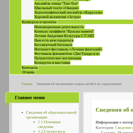
Ансамбль танца "Тип-Топ"
Школьный театр «Овация»
Хореографический ансамбль «Карусель»
Хоровой коллектив «Астра»
Конкурсы и проекты
Инновационная деятельность
Конкурс граффити "Краски памяти"
Летняя Академия Культуры СТ'ART
Нам есть кем гордиться
Бессмертный батальон
Интернет-фестиваль «Лучики фантазий»
Фестиваль флешмобов «ДисТанцы и я»
Патриотическое воспитание
Концерты и выставки
Контакты
Отзывы
Главная
Сведения об организации отдыха детей и их оздоровлении
Главное меню
Сведения об 
Сведения об образовательной
организации
1.1.Основные
Информация о матер
сведения
Категория:
Сведения 
1.2.Структура и
Создано: 28 апрел