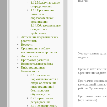
наличии)
1.12.Международное
сотрудничество
1.13.Организация
питания в
образовательной
организации
1.14.Образовательные
стандарты и
требования
Аттестация педагогических
работников
Новости
Организация учебно-
воспитательного процесса
Учредительные доку
Достижения
отдыха
Программа развития
Воспитательная работа
Информационная
Правила нахождения
безопасность
Организации отдыха
8.1.Локальные
нормативные акты в
Программа воспитат
сфере обеспечения
календарный план во
информационной
работы Организации
безопасности
обучающихся
Программа развития
8.2.Нормативное
(при наличии)
регулирование
8.3.Педагогическим