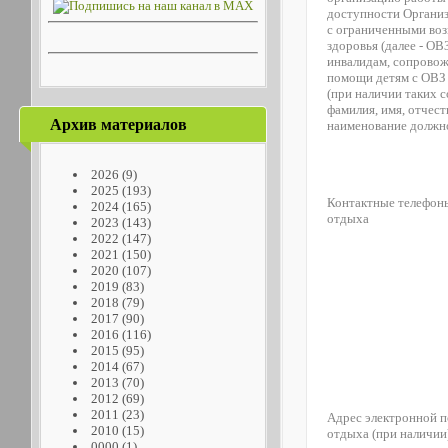
доступности Органи
с ограниченными во
здоровья (далее - ОВЗ
инвалидам, сопровож
помощи детям с ОВЗ 
(при наличии таких с
фамилия, имя, отчест
Архив материалов
наименование должн
2026
(9)
2025
(193)
Контактные телефон
2024
(165)
отдыха
2023
(143)
2022
(147)
2021
(150)
2020
(107)
2019
(83)
2018
(79)
2017
(90)
2016
(116)
2015
(95)
2014
(67)
2013
(70)
2012
(69)
2011
(23)
Адрес электронной 
2010
(15)
отдыха (при наличии
0000
(1)