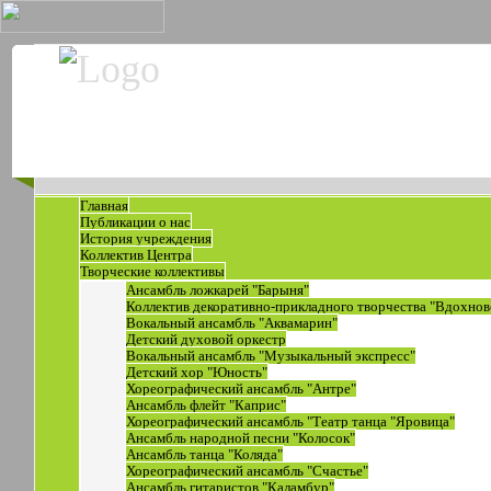
Главная
Публикации о нас
История учреждения
Коллектив Центра
Творческие коллективы
Ансамбль ложкарей "Барыня"
Коллектив декоративно-прикладного творчества "Вдохнов
Вокальный ансамбль "Аквамарин"
Детский духовой оркестр
Вокальный ансамбль "Музыкальный экспресс"
Детский хор "Юность"
Хореографический ансамбль "Антре"
Ансамбль флейт "Каприс"
Хореографический ансамбль "Театр танца "Яровица"
Ансамбль народной песни "Колосок"
Ансамбль танца "Коляда"
Хореографический ансамбль "Счастье"
Ансамбль гитаристов "Каламбур"