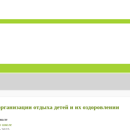
организации отдыха детей и их оздоровлении
иале
о школе
я 2025