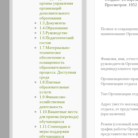
органы управления
Просмотров: 1952
организаций
дополнительного
образования
1.3.Документы
1.4.Образование
Полное и сокращенно
1.5.Руководство
наименование Орган
1.6.Педагогический
состав
1.7.Материально-
техническое
обеспечение и
Фамилия, имя, отчест
оснащенность
руководителя Органи
образовательного
индивидуального пр
процесса. Доступная
среда
Организационно-пра
1.8.Платные
Организации отдыха
образовательные
услуги
Тип Организации от
1.9.Финансово-
хозяйственная
Адрес (место нахожд
деятельность
отдыха, ее представи
1.10.Вакантные места
(при наличии)
для приема (перевода)
обучающихся
Режим (сезонный или
1.11.Стипендии и
график работы Орган
меры поддержки
представительств и 
обучающихся