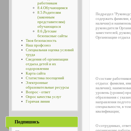
работникам
8.4.Обучающимся
8.5.Родителям
Подраздел "Руководс
(законным
содержать фамилии, и
представителям)
наличии) и наименов
обучающихся
руководителя Органи
8.6.Детские
заместителей, руков
безопасные сайты
Организации отдыха 
Твоя безопасность
Наш профсоюз
Специальная оценка условий
труда
Сведения об организации
отдыха детей и их
оздоровлении
Карта сайта
Статистика посещений
О составе работнико
Электронные
отдыха: фамилия, имя
образовательные ресурсы
наличии); наименова
Вопрос - ответ
уровень (уровни) пр
Опрос качества услуг
образования с указа
Горячая линия
направления подготов
специальности, в том
квалификации;
Подпишись
О сотрудниках, отве
организацию работы