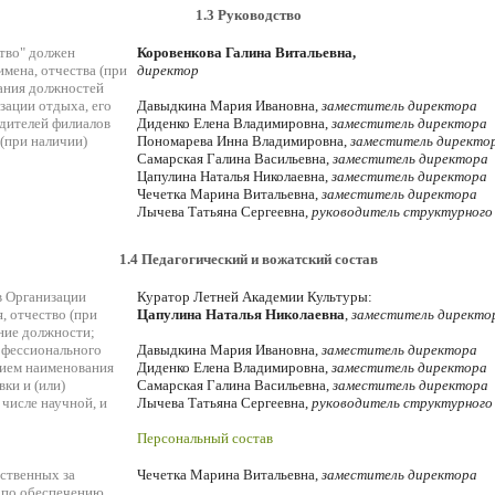
1.3 Руководство
тво" должен
Коровенкова Галина Витальевна,
мена, отчества (при
директор
ания должностей
зации отдыха, его
Давыдкина Мария Ивановна,
заместитель директора
одителей филиалов
Диденко Елена Владимировна,
заместитель директора
(при наличии)
Пономарева Инна Владимировна,
заместитель директо
Самарская Галина Васильевна,
заместитель директора
Цапулина Наталья Николаевна,
заместитель директора
Чечетка Марина Витальевна,
заместитель директора
Лычева Татьяна Сергеевна,
руководитель структурного
1.4 Педагогический и вожатский состав
в Организации
Куратор Летней Академии Культуры:
, отчество (при
Цапулина Наталья Николаевна
,
заместитель директо
ние должности;
офессионального
Давыдкина Мария Ивановна,
заместитель директора
нием наименования
Диденко Елена Владимировна,
заместитель директора
ки и (или)
Самарская Галина Васильевна,
заместитель директора
 числе научной, и
Лычева Татьяна Сергеевна,
руководитель структурного
Персональный состав
тственных за
Чечетка Марина Витальевна,
заместитель директора
 по обеспечению