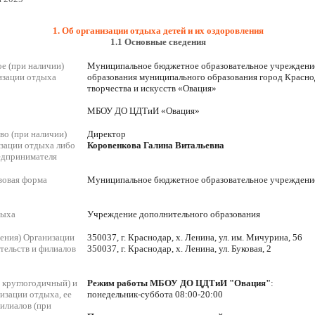
1. Об организации отдыха детей и их оздоровления
1.1 Основные сведения
е (при наличии)
Муниципальное бюджетное образовательное учреждени
изации отдыха
образования муниципального образования город Красно
творчества и искусств «Овация»
МБОУ ДО ЦДТиИ «Овация»
во (при наличии)
Директор
зации отдыха либо
Коровенкова Галина Витальевна
едпринимателя
вовая форма
Муниципальное бюджетное образовательное учреждени
дыха
Учреждение дополнительного образования
ения) Организации
350037, г. Краснодар, х. Ленина, ул. им. Мичурина, 56
тельств и филиалов
350037, г. Краснодар, х. Ленина, ул. Буковая, 2
 круглогодичный) и
Режим работы МБОУ ДО ЦДТиИ "Овация"
:
изации отдыха, ее
понедельник-суббота 08:00-20:00
филиалов (при