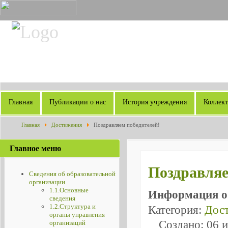
Главная
Публикации о нас
История учреждения
Коллек
Главная
Достижения
Поздравляем победителей!
Главное меню
Поздравляе
Сведения об образовательной
организации
1.1.Основные
Информация о
сведения
1.2.Структура и
Категория:
Дос
органы управления
Создано: 06 
организаций