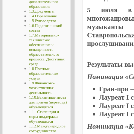
дополнительного
образования
5 июля в К
1.3.Документы
1.4.Образование
многожанро
1.5.Руководство
музыканты
1.6.Педагогический
состав
Ставрополь
1.7.Материально-
техническое
прослушивания
обеспечение и
оснащенность
образовательного
процесса. Доступная
Результаты вы
среда
1.8.Платные
образовательные
Номинация «С
услуги
1.9.Финансово-
Гран-при 
хозяйственная
деятельность
Лауреат I 
1.10.Вакантные места
для приема (перевода)
Лауреат I 
обучающихся
1.11.Стипендии и
Лауреат I 
меры поддержки
обучающихся
Номинация «К
1.12.Международное
сотрудничество