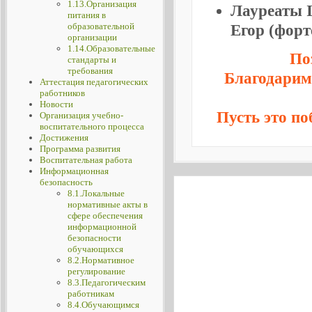
1.13.Организация
Лауреаты I
питания в
образовательной
Егор (форт
организации
1.14.Образовательные
По
стандарты и
требования
Благодарим 
Аттестация педагогических
работников
Новости
Пусть это п
Организация учебно-
воспитательного процесса
Достижения
Программа развития
Воспитательная работа
Информационная
безопасность
2015 Веб-Лидер, Диплом (Лауреат)
2015_Diplom_01.jpg
2016 Лучший сайт, Департамент об
2016_Diplom_01.jpg
2017_Diplom_01.jpg
2017_Diplom_02.jpg
2018_Diplom_01.jpg
2018_Diplom_02.jpg
2019_Diplom_01.jpg
2020_Diplom_01.jpg
2021 Общероссийский рейтинг сай
2021_Diplom_01.jpg
images/01_sveden/dostizheniya/A
8.1.Локальные
место)_.jpg
признание Диплом_.jpg
нормативные акты в
сфере обеспечения
информационной
безопасности
обучающихся
8.2.Нормативное
регулирование
8.3.Педагогическим
работникам
8.4.Обучающимся