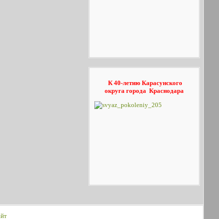
К 40-летию Карасунского
округа
города Краснодара