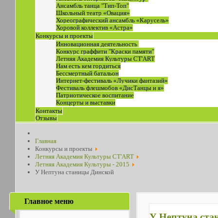
Ансамбль танца "Тип-Топ"
Школьный театр «Овация»
Хореографический ансамбль «Карусель»
Хоровой коллектив «Астра»
Конкурсы и проекты
Инновационная деятельность
Конкурс граффити "Краски памяти"
Летняя Академия Культуры СТ'ART
Нам есть кем гордиться
Бессмертный батальон
Интернет-фестиваль «Лучики фантазий»
Фестиваль флешмобов «ДисТанцы и я»
Патриотическое воспитание
Концерты и выставки
Контакты
Отзывы
Главная
Конкурсы и проекты
Летняя Академия Культуры СТ'ART
Летняя Академия Культуры - 2015
У Нептуна станицы Динской
Главное меню
У Нептуна ста