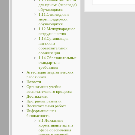
для приема (перевода)
обучающихся
1.11.Стипендии и
меры поддержки
обучающихся
1.12.Международное
сотрудничество
1.13.Организация
питания в
образовательной
организации
1.14.Образовательные
стандарты и
требования
Аттестация педагогических
работников
Новости
Организация учебно-
воспитательного процесса
Достижения
Программа развития
Воспитательная работа
Информационная
безопасность
8.1.Локальные
нормативные акты в
сфере обеспечения
информационной