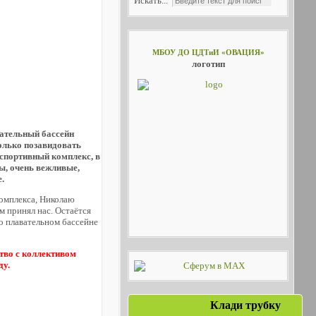
Искать...
МБОУ ДО ЦДТиИ «ОВАЦИЯ»
логотип
авательный бассейн
олько позавидовать
спортивный комплекс, в
, очень вежливые,
.
омплекса, Николаю
м принял нас. Остаётся
 о плавательном бассейне
тво с коллективом
ду.
Клади трубку