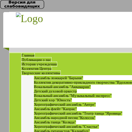
Главная
Публикации о нас
История учреждения
Коллектив Центра
Творческие коллективы
Ансамбль ложкарей "Барыня"
Коллектив декоративно-прикладного творчества "Вдохнов
Вокальный ансамбль "Аквамарин"
Детский духовой оркестр
Вокальный ансамбль "Музыкальный экспресс"
Детский хор "Юность"
Хореографический ансамбль "Антре"
Ансамбль флейт "Каприс"
Хореографический ансамбль "Театр танца "Яровица"
Ансамбль народной песни "Колосок"
Ансамбль танца "Коляда"
Хореографический ансамбль "Счастье"
Ансамбль гитаристов "Каламбур"