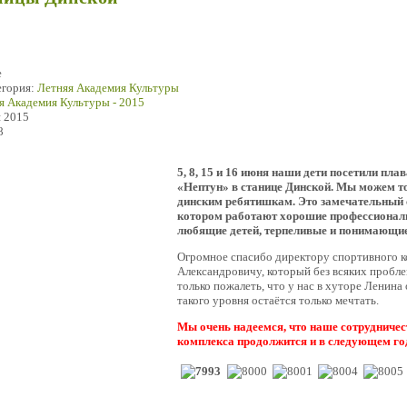
е
егория:
Летняя Академия Культуры
я Академия Культуры - 2015
я 2015
8
5, 8, 15 и 16 июня наши дети посетили пл
«Нептун» в станице Динской. Мы можем т
динским ребятишкам. Это замечательный 
котором работают хорошие профессионалы
любящие детей, терпеливые и понимающие
Огромное спасибо директору спортивного к
Александровичу, который без всяких пробле
только пожалеть, что у нас в хуторе Ленина
такого уровня остаётся только мечтать.
Мы очень надеемся, что наше сотрудничес
комплекса продолжится и в следующем го