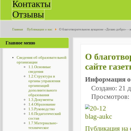
Контакты
Отзывы
Главная
Публикации о нас
О благотворительном аукционе «Делаю добро» - н
Главное меню
О благотво
Сведения об образовательной
организации
сайте газе
1.1.Основные
сведения
1.2.Структура и
Информация о
органы управления
организаций
Создано: 21 
дополнительного
образования
Просмотров:
1.3.Документы
1.4.Образование
1.5.Руководство
1.6.Педагогический
состав
1.7.Материально-
Публикация на с
техническое