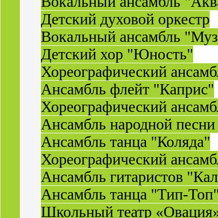
Вокальный ансамбль "Акв
Детский духовой оркестр
Вокальный ансамбль "Муз
Детский хор "Юность"
Хореографический ансамб
Ансамбль флейт "Каприс"
Хореографический ансамбл
Ансамбль народной песни
Ансамбль танца "Коляда"
Хореографический ансамб
Ансамбль гитаристов "Ка
Ансамбль танца "Тип-Топ
Школьный театр «Овация