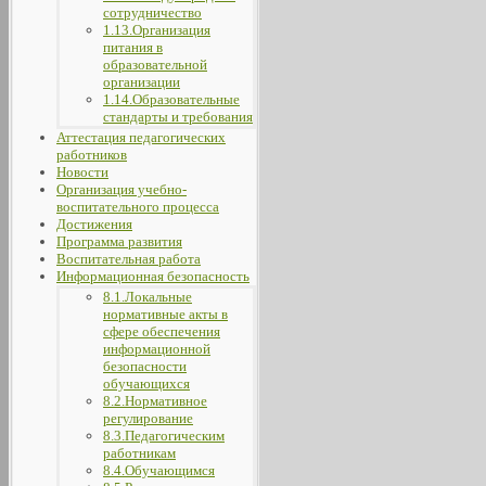
сотрудничество
1.13.Организация
питания в
образовательной
организации
1.14.Образовательные
стандарты и требования
Аттестация педагогических
работников
Новости
Организация учебно-
воспитательного процесса
Достижения
Программа развития
Воспитательная работа
Информационная безопасность
8.1.Локальные
нормативные акты в
сфере обеспечения
информационной
безопасности
обучающихся
8.2.Нормативное
регулирование
8.3.Педагогическим
работникам
8.4.Обучающимся