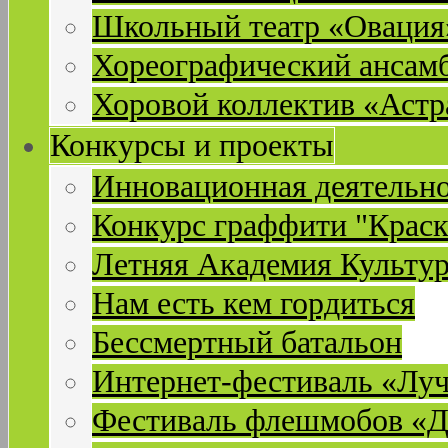
Школьный театр «Овация
Хореографический ансам
Хоровой коллектив «Астр
Конкурсы и проекты
Инновационная деятельн
Конкурс граффити "Краск
Летняя Академия Культу
Нам есть кем гордиться
Бессмертный батальон
Интернет-фестиваль «Лу
Фестиваль флешмобов «Д