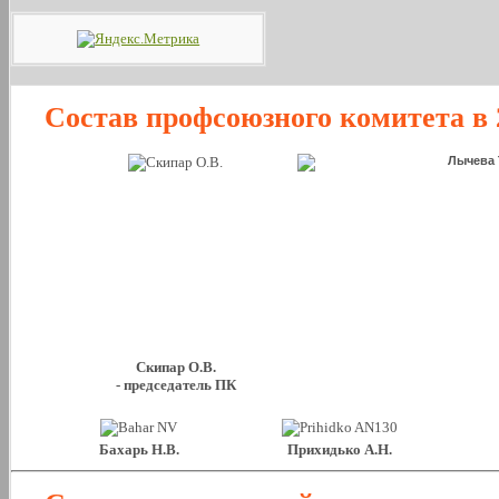
Состав профсоюзного комитета в 
Скипар О.В.
- председатель ПК
Бахарь Н.В.
Прихидько А.Н.