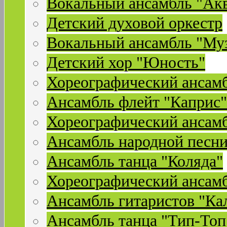
Вокальный ансамбль "Ак
Детский духовой оркестр
Вокальный ансамбль "Му
Детский хор "Юность"
Хореографический ансамб
Ансамбль флейт "Каприс"
Хореографический ансамб
Ансамбль народной песни
Ансамбль танца "Коляда"
Хореографический ансамб
Ансамбль гитаристов "Ка
Ансамбль танца "Тип-Топ