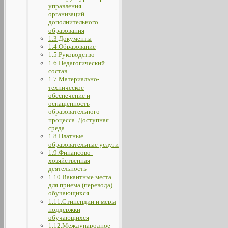
управления
организаций
дополнительного
образования
1.3.Документы
1.4.Образование
1.5.Руководство
1.6.Педагогический
состав
1.7.Материально-
техническое
обеспечение и
оснащенность
образовательного
процесса. Доступная
среда
1.8.Платные
образовательные услуги
1.9.Финансово-
хозяйственная
деятельность
1.10.Вакантные места
для приема (перевода)
обучающихся
1.11.Стипендии и меры
поддержки
обучающихся
1.12.Международное