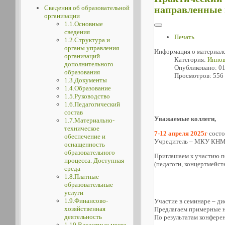
Сведения об образовательной
направленные 
организации
1.1.Основные
сведения
Печать
1.2.Структура и
органы управления
Информация о материал
организаций
Категория:
Иннов
дополнительного
Опубликовано: 01
образования
Просмотров: 556
1.3.Документы
1.4.Образование
1.5.Руководство
1.6.Педагогический
состав
Уважаемые коллеги,
1.7.Материально-
техническое
7-12 апреля 2025г
состо
обеспечение и
Учредитель – МКУ КН
оснащенность
образовательного
Приглашаем к участию п
процесса. Доступная
(педагоги, концертмейст
среда
1.8.Платные
образовательные
услуги
1.9.Финансово-
Участие в семинаре – ди
хозяйственная
Предлагаем примерные н
деятельность
По результатам конфере
1.10.Вакантные места