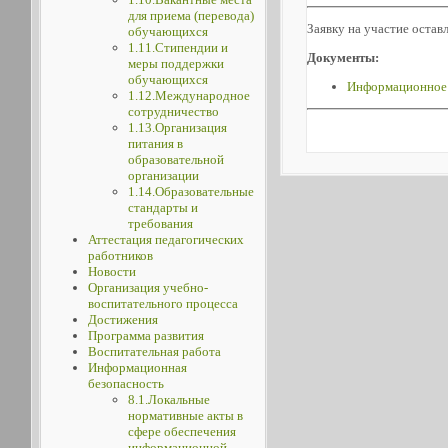
для приема (перевода)
Заявку на участие остав
обучающихся
1.11.Стипендии и
Документы:
меры поддержки
обучающихся
Информационное 
1.12.Международное
сотрудничество
1.13.Организация
питания в
образовательной
организации
1.14.Образовательные
стандарты и
требования
Аттестация педагогических
работников
Новости
Организация учебно-
воспитательного процесса
Достижения
Программа развития
Воспитательная работа
Информационная
безопасность
8.1.Локальные
нормативные акты в
сфере обеспечения
информационной