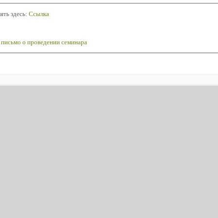
лять здесь:
Ссылка
письмо о проведении семинара