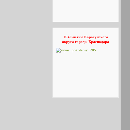
К 40-летию Карасунского
округа
города Краснодара