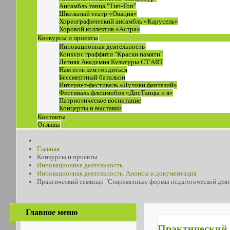
Ансамбль танца "Тип-Топ"
Школьный театр «Овация»
Хореографический ансамбль «Карусель»
Хоровой коллектив «Астра»
Конкурсы и проекты
Инновационная деятельность
Конкурс граффити "Краски памяти"
Летняя Академия Культуры СТ'ART
Нам есть кем гордиться
Бессмертный батальон
Интернет-фестиваль «Лучики фантазий»
Фестиваль флешмобов «ДисТанцы и я»
Патриотическое воспитание
Концерты и выставки
Контакты
Отзывы
Главная
Конкурсы и проекты
Инновационная деятельность
Инновационная деятельность. Анонсы и документация
Практический семинар "Современные формы педагогической деят
Главное меню
Практический 