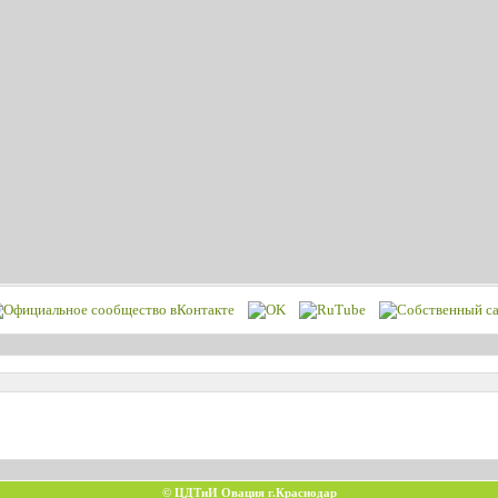
© ЦДТиИ Овация г.Краснодар