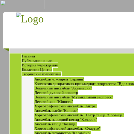
Главная
Публикации о нас
История учреждения
Коллектив Центра
Творческие коллективы
Ансамбль ложкарей "Барыня"
Коллектив декоративно-прикладного творчества "Вдохнов
Вокальный ансамбль "Аквамарин"
Детский духовой оркестр
Вокальный ансамбль "Музыкальный экспресс"
Детский хор "Юность"
Хореографический ансамбль "Антре"
Ансамбль флейт "Каприс"
Хореографический ансамбль "Театр танца "Яровица"
Ансамбль народной песни "Колосок"
Ансамбль танца "Коляда"
Хореографический ансамбль "Счастье"
Ансамбль гитаристов "Каламбур"