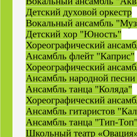
Вокальный ансамбль "Акв
Детский духовой оркестр
Вокальный ансамбль "Муз
Детский хор "Юность"
Хореографический ансамб
Ансамбль флейт "Каприс"
Хореографический ансамбл
Ансамбль народной песни
Ансамбль танца "Коляда"
Хореографический ансамб
Ансамбль гитаристов "Ка
Ансамбль танца "Тип-Топ
Школьный театр «Овация