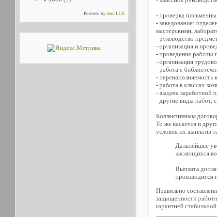
Powered by
mod LCA
- проверка письменны
- заведование: отдел
мастерскими, лаборат
- руководство предм
- организация и пров
- проведение работы
- организация трудов
- работа с библиотеч
- перенаполняемость к
- работа в классах к
- выдача заработной 
- другие виды работ,
Коллективным договор
То же касается и дру
условия их выплаты т
Дальнейшее уве
касающихся во
Выплата допла
производится н
Правильно составленн
защищенности работник
гарантией стабильной