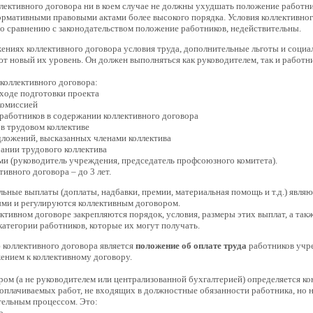
лективного договора ни в коем случае не должны ухудшать положение работни
ормативными правовыми актами более высокого порядка. Условия коллективног
 сравнению с законодательством положение работников, недействительны.
ениях коллективного договора условия труда, дополнительные льготы и социа
т новый их уровень. Он должен выполняться как руководителем, так и работн
коллективного договора:
 ходе подготовки проекта
комиссией
х работников в содержании коллективного договора
 в трудовом коллективе
едложений, высказанных членами коллектива
рании трудового коллектива
ми (руководитель учреждения, председатель профсоюзного комитета).
тивного договора – до 3 лет.
ьные выплаты (доплаты, надбавки, премии, материальная помощь и т.д.) являю
ми и регулируются коллективным договором.
ктивном договоре закрепляются порядок, условия, размеры этих выплат, а так
атегории работников, которые их могут получать.
коллективного договора является
положение об оплате труда
работников учр
жением к коллективному договору.
ом (а не руководителем или централизованной бухгалтерией) определяется к
оплачиваемых работ, не входящих в должностные обязанности работника, но 
тельным процессом. Это:
о