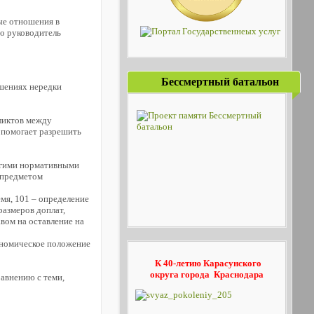
ые отношения в
то руководитель
Бессмертный батальон
ошениях нередки
ликтов между
 помогает разрешить
ругими нормативными
 предметом
мя, 101 – определение
размеров доплат,
ом на оставление на
ономическое положение
К 40-летию Карасунского
округа
города Краснодара
авнению с теми,