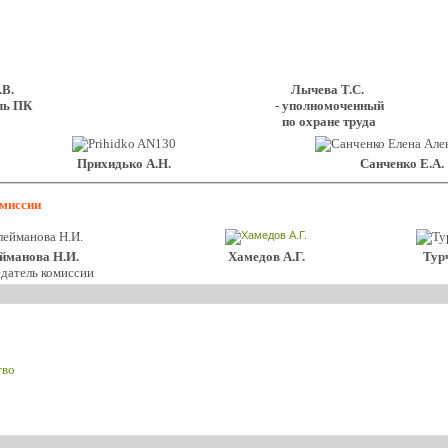
.В.
Лычева Т.С.
ель ПК
- уполномоченный
по охране труда
Прихидько А.Н.
Санченко Е.А.
омиссии
йманова Н.И.
Хамедов А.Г.
Тур
едатель комиссии
тво