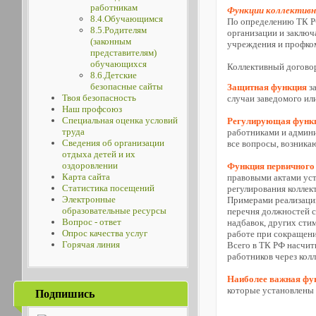
работникам
Функции коллективн
8.4.Обучающимся
По определению ТК РФ
8.5.Родителям
организации и заключ
(законным
учреждения и профком
представителям)
обучающихся
Коллективный договор
8.6.Детские
безопасные сайты
Защитная функция
за
Твоя безопасность
случаи заведомого ил
Наш профсоюз
Специальная оценка условий
Регулирующая функ
труда
работниками и админи
Сведения об организации
все вопросы, возника
отдыха детей и их
оздоровлении
Функция первичного
Карта сайта
правовыми актами уст
Статистика посещений
регулирования коллек
Электронные
Примерами реализации
образовательные ресурсы
перечня должностей с
Вопрос - ответ
надбавок, других сти
Опрос качества услуг
работе при сокращени
Горячая линия
Всего в ТК РФ насчит
работников через кол
Наиболее важная фу
которые установлены
Подпишись