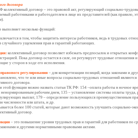
ого договора
 коллективный договор – это правовой акт, регулирующий социально-трудов
аемый работниками и работодателем в лице их представителей (как правило, э
).
 выполняет несколько функций:
ключается в том, чтобы защитить интересы работников, ведь в трудовых отн
и случайного ущемления прав и гарантий работающих.
ция:
коллективный договор позволяет избежать предпосылок и открытых конф
страцией. Пока договор остается в силе, он регулирует трудовые отношения и
ющие у сторон в ходе его исполнения.
 правового регулирования
– для конкретизации позиций, когда законами и д
ановлено, что те или иные вопросы социально-трудовых отношений являются
тивного договора.
 этой функции можно назвать статьи ТК РФ: 154 –оплата работы в ночное вре
 ненормированным рабочим днем, 135 – установление системы оплаты труда, 
мулирующих выплат, 179 – определение пользующихся преимущественным прав
и численности или штата, и др.
ывается более 100 статей, которые дают возможность улучшить социально-эк
лективный договор.
нкция
– это повышение уровня трудовых прав и гарантий для работников по ср
 законами и другими нормативными правовыми актами.