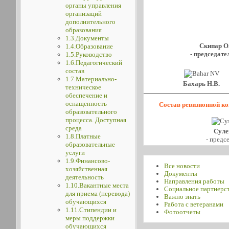
органы управления
организаций
дополнительного
образования
1.3.Документы
Скипар О
1.4.Образование
- председат
1.5.Руководство
1.6.Педагогический
состав
1.7.Материально-
Бахарь Н.В.
техническое
обеспечение и
оснащенность
Состав ревизионной к
образовательного
процесса. Доступная
среда
Суле
1.8.Платные
- предс
образовательные
услуги
1.9.Финансово-
Все новости
хозяйственная
Документы
деятельность
Направления работы
1.10.Вакантные места
Социальное партнерс
для приема (перевода)
Важно знать
обучающихся
Работа с ветеранами
1.11.Стипендии и
Фотоотчеты
меры поддержки
обучающихся