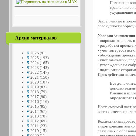
Положения кол
сравнению с н
ухудшающие по
Закрепленные в полож
совокупности образую
Условия заключения
Архив материалов
- широкая гласность в
- разработка проекта 
- учет интересов все
2026
(9)
- обсуждение проекта
2025
(193)
- учет замечаний, пр
2024
(165)
- утверждение на соб
2023
(143)
- подписание сторона
2022
(147)
Срок действия
коллек
2021
(150)
2020
(107)
Все дополнител
2019
(83)
дополнительны
2018
(79)
Именно в колле
2017
(90)
определяются к
2016
(116)
2015
(95)
Неотъемлемой частью 
2014
(67)
всего является прило
2013
(70)
2012
(69)
Коллективным договор
2011
(23)
видов дополнительно 
2010
(15)
связанных с образова
0000
(1)
- классное руководств