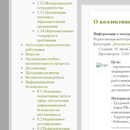
1.12.Международное
сотрудничество
1.13.Организация
питания в
О коллективн
образовательной
организации
1.14.Образовательные
Информация о матер
стандарты и
Родительская категор
требования
Категория:
Документы
Аттестация педагогических
Создано: 01 июля 
работников
Просмотров: 1510
Новости
Организация учебно-
Цель:
воспитательного процесса
- научитьс
Достижения
защищенно
Программа развития
- уточнить
Воспитательная работа
работников
Информационная
- способст
безопасность
договорног
8.1.Локальные
нормативные акты в
Материал
сфере обеспечения
- Трудовой
информационной
- Закон РФ
безопасности
изменениям
обучающихся
- Территор
8.2.Нормативное
- Районное
регулирование
8.3.Педагогическим