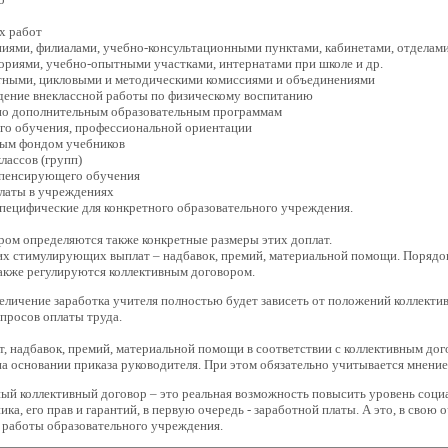
х работ
ениями, филиалами, учебно-консультационными пунктами, кабинетами, отделам
ориями, учебно-опытными участками, интернатами при школе и др.
етными, цикловыми и методическими комиссиями и объединениями
едение внеклассной работы по физическому воспитанию
 по дополнительным образовательным программам
ого обучения, профессиональной ориентации
ным фондом учебников
лассов (групп)
омпенсирующего обучения
платы в учреждениях
 специфические для конкретного образовательного учреждения.
ом определяются также конкретные размеры этих доплат.
гих стимулирующих выплат – надбавок, премий, материальной помощи. Порядок,
акже регулируются коллективным договором.
личение заработка учителя полностью будет зависеть от положений коллектив
просов оплаты труда.
т, надбавок, премий, материальной помощи в соответствии с коллективным до
а основании приказа руководителя. При этом обязательно учитывается мнение
ый коллективный договор – это реальная возможность повысить уровень соци
а, его прав и гарантий, в первую очередь - заработной платы. А это, в свою о
 работы образовательного учреждения.