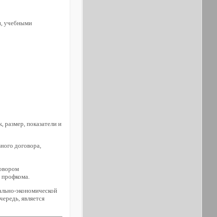
и, учебными
 размер, показатели и
ного договора,
говором
 профкома.
ально-экономической
чередь, является