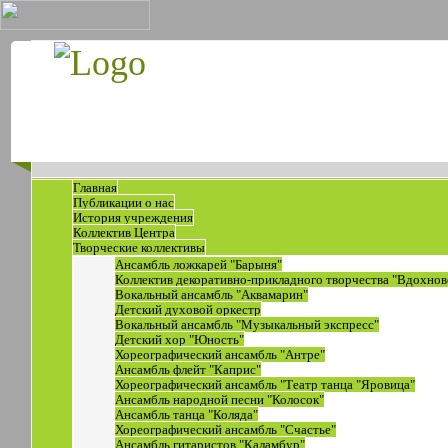
Главная
Публикации о нас
История учреждения
Коллектив Центра
Творческие коллективы
Ансамбль ложкарей "Барыня"
Коллектив декоративно-прикладного творчества "Вдохнов
Вокальный ансамбль "Аквамарин"
Детский духовой оркестр
Вокальный ансамбль "Музыкальный экспресс"
Детский хор "Юность"
Хореографический ансамбль "Антре"
Ансамбль флейт "Каприс"
Хореографический ансамбль "Театр танца "Яровица"
Ансамбль народной песни "Колосок"
Ансамбль танца "Коляда"
Хореографический ансамбль "Счастье"
Ансамбль гитаристов "Каламбур"