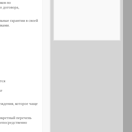
ков по
о договора,
льные гарантии в своей
иками.
тся
же
еждения, которое чаще
онкретный перечень
непосредственно