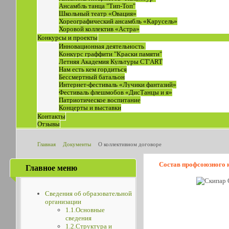
Ансамбль танца "Тип-Топ"
Школьный театр «Овация»
Хореографический ансамбль «Карусель»
Хоровой коллектив «Астра»
Конкурсы и проекты
Инновационная деятельность
Конкурс граффити "Краски памяти"
Летняя Академия Культуры СТ'ART
Нам есть кем гордиться
Бессмертный батальон
Интернет-фестиваль «Лучики фантазий»
Фестиваль флешмобов «ДисТанцы и я»
Патриотическое воспитание
Концерты и выставки
Контакты
Отзывы
Главная
Документы
О коллективном договоре
Состав профсоюзного к
Главное меню
Сведения об образовательной
организации
1.1.Основные
сведения
1.2.Структура и