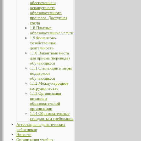
обеспечение и
оснащенность
образовательного
процесса. Доступная
среда
1.8.Платные
образовательные услуги
1.9.Финансово-
хозяйственная
деятельность
1.10.Вакантные места
для приема (перевода)
обучающихся
1.11.Стипендии и меры
поддержки
обучающихся
1.12.Международное
сотрудничество
1.13.Организация
питания в
образовательной
организации
1.14.Образовательные
стандарты и требования
Аттестация педагогических
работников
Новости
Организация учебно-