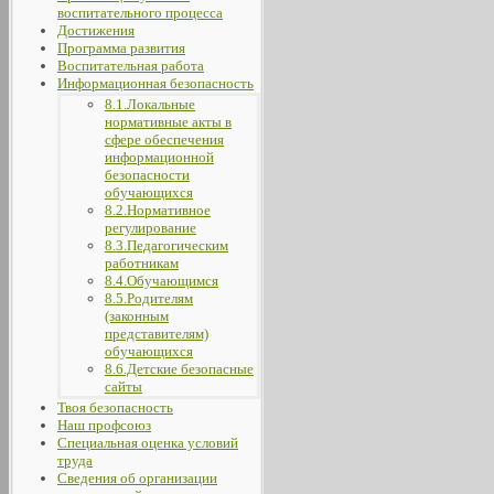
воспитательного процесса
Достижения
Программа развития
Воспитательная работа
Информационная безопасность
8.1.Локальные
нормативные акты в
сфере обеспечения
информационной
безопасности
обучающихся
8.2.Нормативное
регулирование
8.3.Педагогическим
работникам
8.4.Обучающимся
8.5.Родителям
(законным
представителям)
обучающихся
8.6.Детские безопасные
сайты
Твоя безопасность
Наш профсоюз
Специальная оценка условий
труда
Сведения об организации