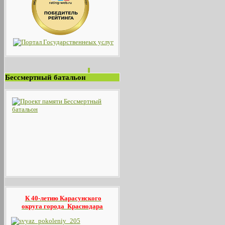
Бессмертный батальон
К 40-летию Карасунского
округа
города Краснодара