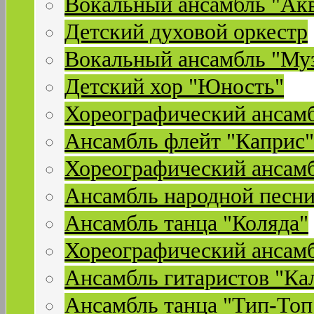
Вокальный ансамбль "Ак
Детский духовой оркестр
Вокальный ансамбль "Му
Детский хор "Юность"
Хореографический ансамб
Ансамбль флейт "Каприс"
Хореографический ансамб
Ансамбль народной песни
Ансамбль танца "Коляда"
Хореографический ансамб
Ансамбль гитаристов "Ка
Ансамбль танца "Тип-Топ