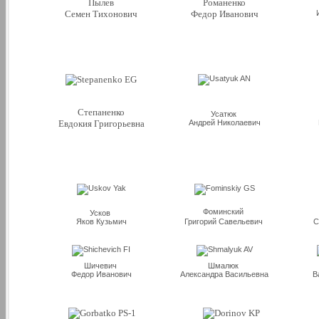
Пылев
Романенко
Семен Тихонович
Федор Иванович
Степаненко
Усатюк
Евдокия Григорьевна
Андрей Николаевич
Фоминский
Усков
Яков Кузьмич
Григорий Савельевич
С
Шичевич
Шмалюк
Федор Иванович
Александра Васильевна
В