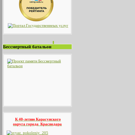
Бессмертный батальон
К 40-летию Карасунского
округа
города Краснодара