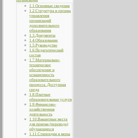
1.1.Основные сведения
1.2.Структура и органы
управления
организаций
дополнительного
образования
1.3.Документы
1.4.Образование
1.5.Руководство
1.6.Педагогический
состав
1.7.Материально-
техническое
обеспечение и
оснащенность
образовательного
процесса. Доступная
среда
1.8.Платные
образовательные услуги
1.9.Финансово-
хозяйственная
деятельность
1.10.Вакантные места
для приема (перевода)
обучающихся
1.11.Стипендии и меры