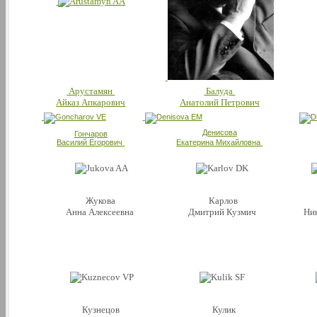
Арустамян
Балуда
Айказ Апкарович
Анатолий Петрович
Денисова
Гончаров
Василий Егорович
Екатерина Михайловна
Жукова
Карлов
Анна Алексеевна
Дмитрий Кузмич
Ни
Кузнецов
Кулик