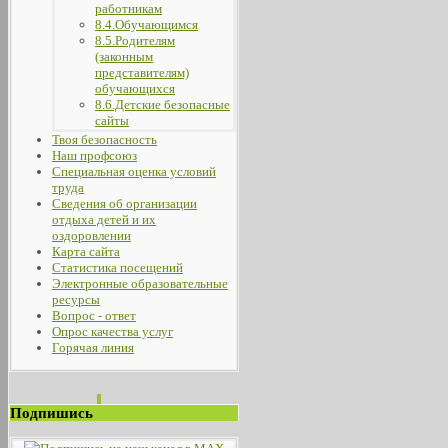
работникам
8.4.Обучающимся
8.5.Родителям
(законным
представителям)
обучающихся
8.6.Детские безопасные
сайты
Твоя безопасность
Наш профсоюз
Специальная оценка условий
труда
Сведения об организации
отдыха детей и их
оздоровлении
Карта сайта
Статистика посещений
Электронные образовательные
ресурсы
Вопрос - ответ
Опрос качества услуг
Горячая линия
Подпишись