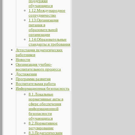
поддержки
обучающихся
1.12.Международное
сотрудничество
1.13.Организация
питания в
образовательной
организации
1.14.Образовательные
стандарты и требования
Аттестация педагогических
работников
Новости
Организация учебно-
воспитательного процесса
Достижения
Программа развития
Воспитательная работа
Информационная безопасность
8.1.Локальные
нормативные акты в
сфере обеспечения
информационной
безопасности
обучающихся
8.2.Нормативное
регулирование
8.3.Педагогическим