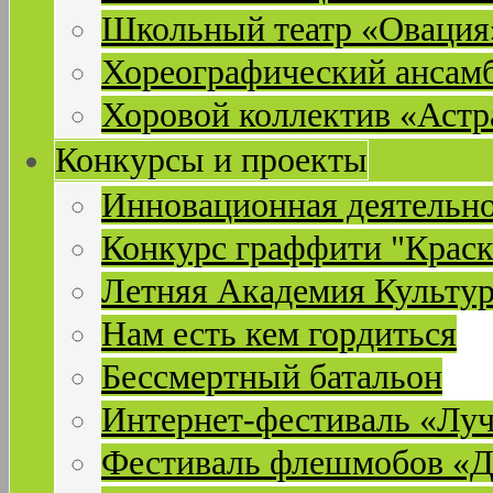
Школьный театр «Овация
Хореографический ансам
Хоровой коллектив «Астр
Конкурсы и проекты
Инновационная деятельн
Конкурс граффити "Краск
Летняя Академия Культу
Нам есть кем гордиться
Бессмертный батальон
Интернет-фестиваль «Лу
Фестиваль флешмобов «Д